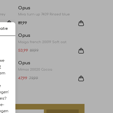
Opus
rey
Miva turn up 7439 Rinsed blue
89,99
Sale
Sale
atie
Opus
Miva palazzo paris 70233 Light parisien blue
Maiga french 20019 Soft oat
53,99
89,99
Sale
Sale
 we
Opus
2
l
Mimas 20020 Cocoa
iem
47,99
79,99
e
ngen'
ies?
ie-
ingen