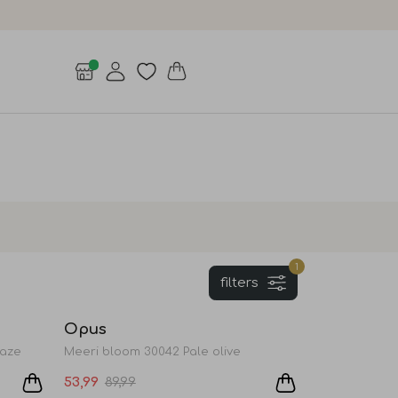
1
filters
Sale
Sale
Opus
laze
Meeri bloom 30042 Pale olive
53,99
89,99