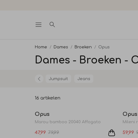
Home
Dames
Broeken
Opus
Dames - Broeken - 
Jumpsuit
Jeans
16 artikelen
Sale
Opus
Opus
Marou bamboo 20040 Affogato
Mileni 
47,99
79,99
59,99
Sale