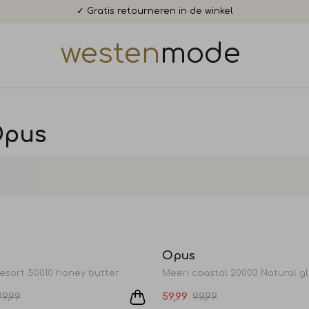
✓ Gratis retourneren in de winkel
westen
mode
Opus
Sale
Opus
resort 50010 honey butter
Meeri coastal 20003 Natural g
99,99
59,99
99,99