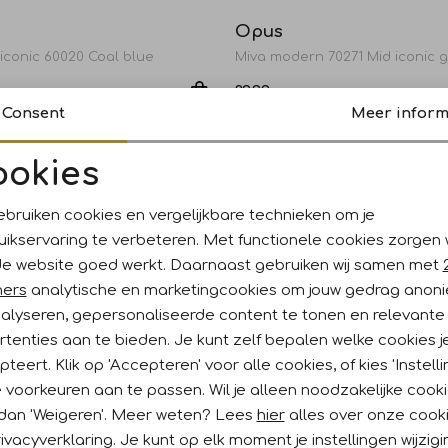
Opus
iconic 60020 Coal blue
Miva modern 70271 Mid iconic g
89,99
Consent
Meer inform
Opus
ookies
Noodzakelijke cookies
Personalisatie cookies
53,99
89,99
Sale
ebruiken cookies en vergelijkbare technieken om je
uikservaring te verbeteren. Met functionele cookies zorgen
Analytische cookies
Marketing cookies
Opus
de website goed werkt. Daarnaast gebruiken wij samen met
french 20003 Natural glaze
Evita glazed 8056 Hazy fog me
ners
analytische en marketingcookies om jouw gedrag anon
79,99
53,99
89,99
nalyseren, gepersonaliseerde content te tonen en relevante
tenties aan te bieden. Je kunt zelf bepalen welke cookies j
teert. Klik op 'Accepteren' voor alle cookies, of kies 'Instelli
 voorkeuren aan te passen. Wil je alleen noodzakelijke cook
 dan 'Weigeren'. Meer weten? Lees
hier
alles over onze cook
ivacyverklaring. Je kunt op elk moment je instellingen wijzig
ankoop?