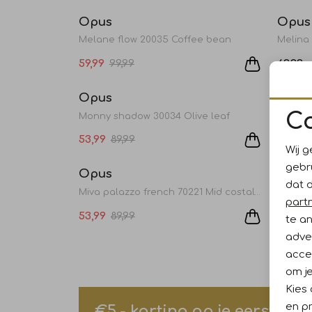
Opus
Opus
Melane flow 20035 Coffee bean
Melina 
59,99
99,99
69,99
Sale
Opus
Opus
C
Monny shadow 30034 Olive leaf
Mabuzi
53,99
89,99
99,99
Sale
Wij g
gebr
Opus
Opus
dat 
Miva palazzo french 70221 Mid costal blue
Eboni 
part
53,99
89,99
47,99
te a
adver
accep
om je
Kies
en pr
€5,- korting op je eerste a