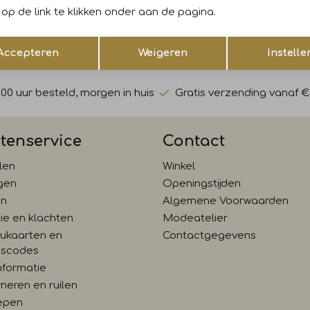
op de link te klikken onder aan de pagina.
gelijk €5,- korting!* Niet
Hoe wij met jouw data omgaan
Opslaan
Terug
Accepteren
Weigeren
Instelle
:00 uur besteld, morgen in huis
Gratis verzending vanaf €
tenservice
Contact
len
Winkel
gen
Openingstijden
en
Algemene Voorwaarden
ie en klachten
Modeatelier
ukaarten en
Contactgegevens
gscodes
nformatie
neren en ruilen
epen