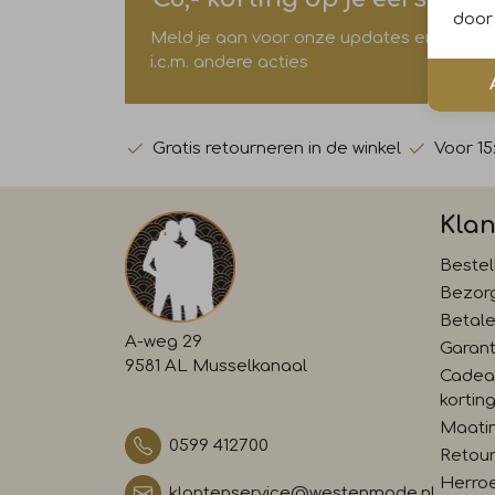
door 
Meld je aan voor onze updates en ontvang 
i.c.m. andere acties
Gratis retourneren in de winkel
Voor 15
Klan
Bestel
Bezor
Betal
A-weg 29
Garant
9581 AL Musselkanaal
Cadea
kortin
Maati
0599 412700
Retour
Herro
klantenservice@westenmode.nl