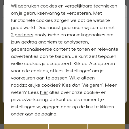
Wij gebruiken cookies en vergelijkbare technieken
Bezorging
Personalisatie cookies
om je gebruikservaring te verbeteren. Met
functionele cookies zorgen we dat de website
Analytische cookies
Levertijd
goed werkt. Daarnaast gebruiken wij samen met
Marketing cookies
2 partners
analytische en marketingcookies om
jouw gedrag anoniem te analyseren,
gepersonaliseerde content te tonen en relevante
€5,- korting op je eerste aankoop?
advertenties aan te bieden. Je kunt zelf bepalen
Meld je aan voor onze updates en ontvang gelijk €5,-
welke cookies je accepteert. Klik op 'Accepteren'
korting!* Niet i.c.m. andere acties
voor alle cookies, of kies 'Instellingen' om je
voorkeuren aan te passen. Wil je alleen
noodzakelijke cookies? Kies dan 'Weigeren'. Meer
weten? Lees
hier
alles over onze cookie- en
Aanmelden
privacyverklaring. Je kunt op elk moment je
instellingen wijzigingen door op de link te klikken
Hoe wij met jouw data omgaan? Bekijk dit in onze
onder aan de pagina.
privacyverklaring.
Opslaan
Terug