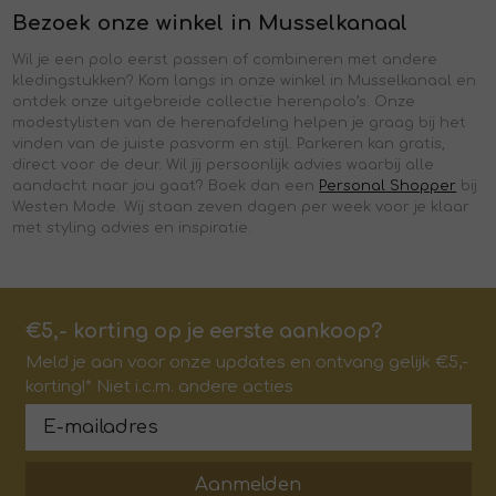
Bezoek onze winkel in Musselkanaal
Wil je een polo eerst passen of combineren met andere
kledingstukken? Kom langs in onze winkel in Musselkanaal en
ontdek onze uitgebreide collectie herenpolo’s. Onze
modestylisten van de herenafdeling helpen je graag bij het
vinden van de juiste pasvorm en stijl. Parkeren kan gratis,
direct voor de deur. Wil jij persoonlijk advies waarbij alle
aandacht naar jou gaat? Boek dan een
Personal Shopper
bij
Westen Mode. Wij staan zeven dagen per week voor je klaar
met styling advies en inspiratie.
€5,- korting op je eerste aankoop?
Meld je aan voor onze updates en ontvang gelijk €5,-
korting!* Niet i.c.m. andere acties
Aanmelden