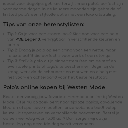
ideaal voor dagelijks gebruik, terwijl linnen polo’s perfect zijn
voor warme dagen. In de koudere maanden zijn gebreide of
knitted polo’s een stijlvolle optie met een luxe uitstraling.
Tips van onze herenstylisten:
Tip 1
: Ga je voor een stoere look? Kies dan voor een polo
van
PME Legend
, verkrijgbaar in verschillende kleuren en
prints.
Tip 2
: Draag je polo op een chino voor een nette, maar
relaxte outfit die perfect is voor werk of een etentje.
Tip 3
: Strijk je polo altijd binnenstebuiten om de stof en
eventuele prints of logo’s te beschermen. Begin bij de
kraag, werk via de schouders en mouwen en eindig met
het voor- en achterpand voor het beste resultaat.
Polo’s online kopen bij Westen Mode
Bestel eenvoudig jouw favoriete herenpolo online bij Westen
Mode. Of je nu op zoek bent naar tijdloze basics, opvallende
kleuren of sportieve modellen, onze webshop biedt volop
keuze uit topmerken en verschillende pasvormen. Bestel je
op een werkdag vóór 15.00 uur? Dan zorgen wij dat je
bestelling nog dezelfde dag wordt verzonden.