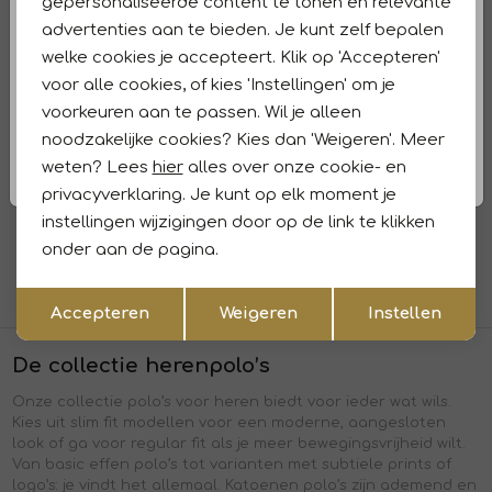
gepersonaliseerde content te tonen en relevante
62,97
89,95
90,97
129,95
advertenties aan te bieden. Je kunt zelf bepalen
Sale
welke cookies je accepteert. Klik op 'Accepteren'
PME Legend
PME Legend
voor alle cookies, of kies 'Instellingen' om je
1
/2
1
/2
Short sleeve polo printed fine piq 3191 Cloud pink
Short sleeve polo jacquard jersey 7013 Bone white
voorkeuren aan te passen. Wil je alleen
noodzakelijke cookies? Kies dan 'Weigeren'. Meer
69,99
55,99
79,99
weten? Lees
hier
alles over onze cookie- en
privacyverklaring. Je kunt op elk moment je
instellingen wijzigingen door op de link te klikken
1
2
3
4
5
onder aan de pagina.
filters
Opslaan
Terug
Accepteren
Weigeren
Instellen
De collectie herenpolo’s
Onze collectie polo’s voor heren biedt voor ieder wat wils.
Kies uit slim fit modellen voor een moderne, aangesloten
look of ga voor regular fit als je meer bewegingsvrijheid wilt.
Van basic effen polo’s tot varianten met subtiele prints of
logo’s: je vindt het allemaal. Katoenen polo’s zijn ademend en