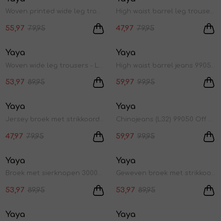
1
/2
1
/2
Woven printed wide leg trouser 912161 Chocolate martini brown dess
High waist barrel leg trousers 99072 Warm dust sand
55,97
79,95
47,97
79,95
Sale
Sale
Yaya
Yaya
1
/2
1
/2
Woven wide leg trousers - L32 611404 Crockery brown
High waist barrel jeans 99050 Off white denim
53,97
89,95
59,97
99,95
Sale
Sale
Yaya
Yaya
1
/2
1
/2
Jersey broek met strikkoord 30005 Temple gray
Chinojeans (L32) 99050 Off white
47,97
79,95
59,97
99,95
Sale
Sale
Yaya
Yaya
1
/2
1
/2
Broek met sierknopen 30005 Temple gray
Geweven broek met strikkoord 93923 Navy blazer blue
53,97
89,95
53,97
89,95
Sale
Sale
Yaya
Yaya
1
/2
1
/2