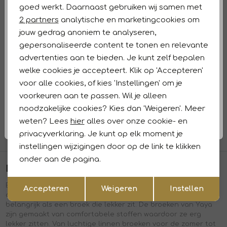
goed werkt. Daarnaast gebruiken wij samen met
79,95
47,97
79,95
Marketing cookies
2 partners
analytische en marketingcookies om
Sale
Sale
jouw gedrag anoniem te analyseren,
Yaya
Yaya
1
/2
1
/2
gepersonaliseerde content te tonen en relevante
Woven short with elastic waist 99989 Washed black
Satin wide leg trousers 20908 Summer sand
advertenties aan te bieden. Je kunt zelf bepalen
29,97
49,95
77,97
129,95
welke cookies je accepteert. Klik op 'Accepteren'
voor alle cookies, of kies 'Instellingen' om je
voorkeuren aan te passen. Wil je alleen
1
2
noodzakelijke cookies? Kies dan 'Weigeren'. Meer
weten? Lees
hier
alles over onze cookie- en
1
filters
privacyverklaring. Je kunt op elk moment je
instellingen wijzigingen door op de link te klikken
onder aan de pagina.
De collectie Yaya broeken
Opslaan
Terug
Een goede broek vormt de basis van je outfit, en met de
Accepteren
Weigeren
Instellen
collectie van YAYA kun je eindeloos combineren. Niets is zo
belangrijk als een broek die lekker zit. De broeken van Yaya
zijn gemaakt van comfortabele stoffen waardoor ze erg
lekker zitten. Van luchtige linnen broeken voor de zomer tot