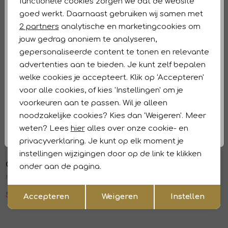
functionele cookies zorgen we dat de website
Analytische cookies
Winkelvoorraad
goed werkt. Daarnaast gebruiken wij samen met
Marketing cookies
2 partners
analytische en marketingcookies om
Kenmerken
jouw gedrag anoniem te analyseren,
gepersonaliseerde content te tonen en relevante
Retourneren en ruilen
advertenties aan te bieden. Je kunt zelf bepalen
welke cookies je accepteert. Klik op 'Accepteren'
Dit vind je misschien ook leuk
voor alle cookies, of kies 'Instellingen' om je
Sale
Sale
voorkeuren aan te passen. Wil je alleen
Opus
Opus
1
/2
1
/2
noodzakelijke cookies? Kies dan 'Weigeren'. Meer
Mileni resort 50010 honey butter
Marou bamboo 20040 Affogato
weten? Lees
hier
alles over onze cookie- en
59,99
99,99
47,99
79,99
privacyverklaring. Je kunt op elk moment je
Sale
Sale
instellingen wijzigingen door op de link te klikken
Opus
Opus
onder aan de pagina.
1
/2
1
/2
Meeri coastal 20003 Natural glaze
Meeri bloom 30042 Pale olive
Opslaan
Terug
59,99
99,99
53,99
89,99
Accepteren
Weigeren
Instellen