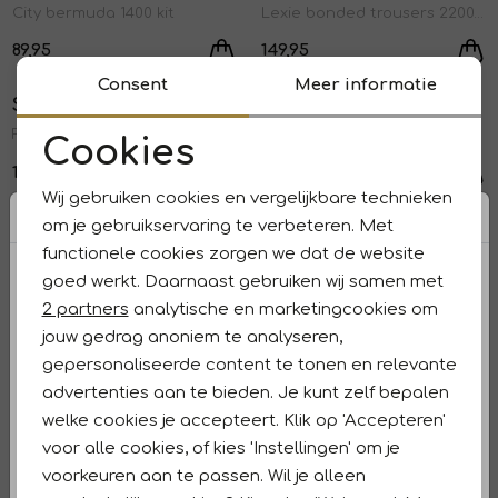
City bermuda 1400 kit
Lexie bonded trousers 2200 latte
89,95
149,95
Consent
Meer informatie
Studio Anneloes
Studio Anneloes
1
/2
1
/2
Flair bonded trousers 8700 espresso
Anne bonded trousers 8700 espresso
Cookies
Noodzakelijke cookies
149,95
139,95
Sale
Sale
Wij gebruiken cookies en vergelijkbare technieken
Personalisatie cookies
om je gebruikservaring te verbeteren. Met
Studio Anneloes
Studio Anneloes
1
/2
1
/2
functionele cookies zorgen we dat de website
XX Pilar leaves trousers 9011 black/off white
Downstairs bonded trousers 6900 dark blue
Analytische cookies
goed werkt. Daarnaast gebruiken wij samen met
95,97
159,95
83,97
139,95
Marketing cookies
2 partners
analytische en marketingcookies om
jouw gedrag anoniem te analyseren,
Studio Anneloes
Studio Anneloes
1
/2
1
/2
gepersonaliseerde content te tonen en relevante
Flair bonded trousers 9000 black
Flair bonded trousers 6900 dark blue
advertenties aan te bieden. Je kunt zelf bepalen
149,95
149,95
welke cookies je accepteert. Klik op 'Accepteren'
voor alle cookies, of kies 'Instellingen' om je
Studio Anneloes
Studio Anneloes
voorkeuren aan te passen. Wil je alleen
1
/2
1
/2