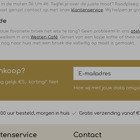
r in de maten 36 t/m 46. Twijfel je over de juiste maat? Raadplee
aast gerust contact op met onze
klantenservice
. Wij helpen je gr
ode
s jouw favoriete broek net iets te lang? Geen probleem! In ons
atel
 welkom in ons
Westen Café
. Geniet van een kopje koffie of thee v
g nog naar huis met een broek die volledig op maat is gemaakt.
ankoop?
gelijk €5,- korting!* Niet
Hoe wij met jouw data omgaan
:00 uur besteld, morgen in huis
Gratis verzending vanaf €
tenservice
Contact