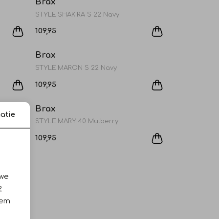
Brax
STYLE.SHAKIRA S 22 Navy
109,95
Brax
STYLE.MARON S 22 Navy
109,95
Brax
atie
STYLE.MARY 40 Mulberry
109,95
 we
2
iem