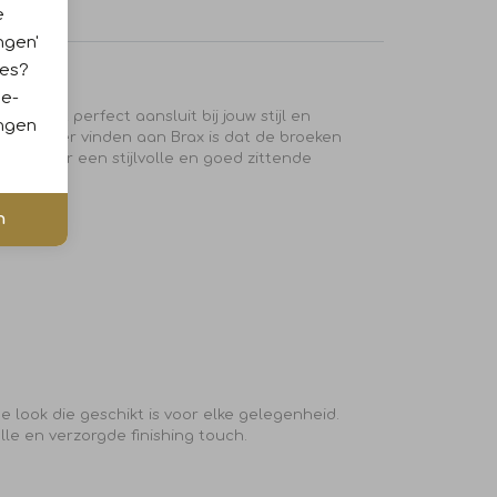
e
ngen'
ies?
ie-
del dat perfect aansluit bij jouw stijl en
ingen
 bijzonder vinden aan Brax is dat de broeken
ent naar een stijlvolle en goed zittende
n
e look die geschikt is voor elke gelegenheid.
olle en verzorgde finishing touch.