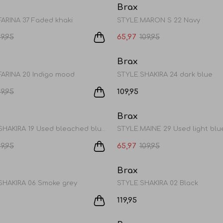
Brax
FARINA 37 Faded khaki
STYLE.MARON S 22 Navy
19,95
65,97
109,95
Sale
Brax
FARINA 20 Indigo mood
STYLE.SHAKIRA 24 dark blue
19,95
109,95
Sale
Brax
STYLE.SHAKIRA 19 Used bleached blue
STYLE.MAINE 29 Used light blu
19,95
65,97
109,95
Brax
SHAKIRA 06 Smoke grey
STYLE.SHAKIRA 02 Black
119,95