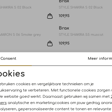
Brax
SHAKIRA S 02 Black
STYLE.SHAKIRA S 02 Black
109,95
Brax
MARON S 06 Smoke grey
STYLE.SHAKIRA 55 muscat
109,95
Brax
Consent
Meer inform
MARON S 40 Mulberry
STYLE.MARON S 04 Shadow
119,95
ookies
Sale
Noodzakelijke cookies
Personalisatie cookies
ebruiken cookies en vergelijkbare technieken om je
MARY 04 Shadow
uikservaring te verbeteren. Met functionele cookies zorgen
Analytische cookies
Marketing cookies
de website goed werkt. Daarnaast gebruiken wij samen met
109,95
ners
analytische en marketingcookies om jouw gedrag anon
nalyseren, gepersonaliseerde content te tonen en relevante