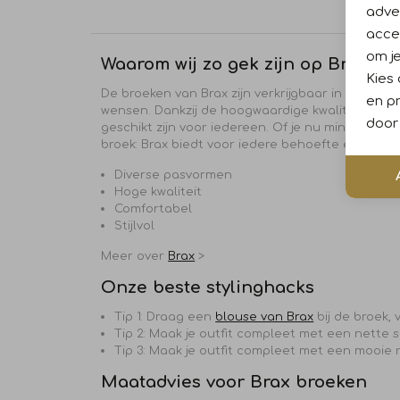
adver
accep
om je
Waarom wij zo gek zijn op Brax br
Kies
De broeken van Brax zijn verkrijgbaar in uiteenlo
en pr
wensen. Dankzij de hoogwaardige kwaliteit behou
door 
geschikt zijn voor iedereen. Of je nu minder mo
broek: Brax biedt voor iedere behoefte een pas
Diverse pasvormen
Hoge kwaliteit
Comfortabel
Stijlvol
Meer over
Brax
>
Onze beste stylinghacks
Tip 1: Draag een
blouse van Brax
bij de broek, 
Tip 2:
Maak je outfit compleet met een nette sn
Tip 3:
Maak je outfit compleet met een mooie rie
Maatadvies voor Brax broeken