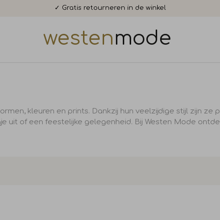
✓ Voor 15:00 uur besteld, morgen in huis!
✓ Gratis retourneren in de winkel
westen
mode
vormen, kleuren en prints. Dankzij hun veelzijdige stijl zijn z
 uit of een feestelijke gelegenheid. Bij Westen Mode
ontde
Sale