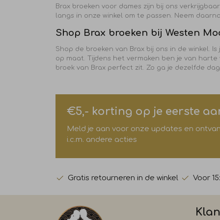
Brax broeken voor dames zijn bij ons verkrijgbaa
langs in onze winkel om te passen. Neem daarn
Shop Brax broeken bij Westen M
Shop de broeken van Brax bij ons in de winkel. I
op maat. Tijdens het vermaken ben je van harte
broek van Brax perfect zit. Zo ga je dezelfde da
€5,- korting op je eerste a
Meld je aan voor onze updates en ontvang 
i.c.m. andere acties
Gratis retourneren in de winkel
Voor 15
Klan