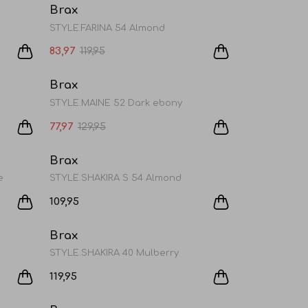
Brax
STYLE.FARINA 54 Almond
83,97
119,95
Sale
Brax
STYLE.MAINE 52 Dark ebony
77,97
129,95
Sale
Brax
e
STYLE.SHAKIRA S 54 Almond
109,95
Brax
STYLE.SHAKIRA 40 Mulberry
119,95