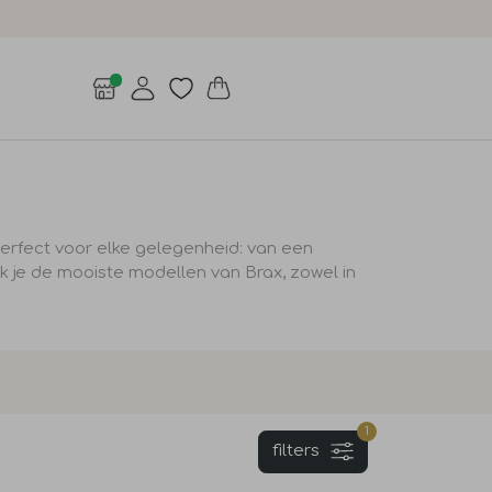
e perfect voor elke gelegenheid: van een
k je de mooiste modellen van
Brax
, zowel in
1
filters
Sale
Sale