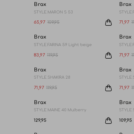
Brax
Brax
STYLE.MARON S 53
STYLE.
65,97
109,95
71,97
1
Sale
Brax
Brax
STYLE.FARINA 59 Light beige
STYLE.
83,97
119,95
71,97
1
Sale
Brax
Brax
STYLE.SHAKIRA 28
71,97
119,95
71,97
1
Brax
Brax
STYLE.MAINE 40 Mulberry
STYLE.
129,95
109,95