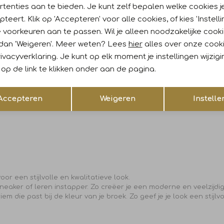
tenties aan te bieden. Je kunt zelf bepalen welke cookies j
teert. Klik op 'Accepteren' voor alle cookies, of kies 'Instelli
 voorkeuren aan te passen. Wil je alleen noodzakelijke cook
oeken
 dan 'Weigeren'. Meer weten? Lees
hier
alles over onze cook
pende pasvormen, kleuren, prints en materialen. Er is altijd een mo
ivacyverklaring. Je kunt op elk moment je instellingen wijzig
den de broeken jarenlang hun pasvorm en uitstraling. Wat wij zo
op de link te klikken onder aan de pagina.
biel bent en waarde hecht aan extra comfort, of gewoon op zoek b
sende keuze.
Opslaan
Terug
Accepteren
Weigeren
Instelle
voor een stijlvolle en kwalitatieve look.
eaker of leren instapper. Zo creëer je een moderne en veelzijdig
m die past bij de kleur van je broek. Zo geef je je look een stijlv