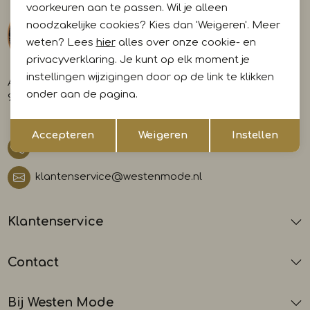
voorkeuren aan te passen. Wil je alleen
noodzakelijke cookies? Kies dan 'Weigeren'. Meer
weten? Lees
hier
alles over onze cookie- en
privacyverklaring. Je kunt op elk moment je
instellingen wijzigingen door op de link te klikken
A-weg 29
onder aan de pagina.
9581 AL Musselkanaal
Opslaan
Terug
Accepteren
Weigeren
Instellen
0599 412700
klantenservice@westenmode.nl
Klantenservice
Contact
Bij Westen Mode