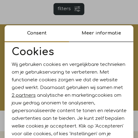
filters
Jurken en rokken
Schoenen
Sjaals en stola's
Shorts
Vesten
Schoenen
T-shirts en polos
Sokken
Consent
Meer informatie
€5,- korting op je eerste aankoop?
Meld je aan voor onze updates en ontvang gelijk €5,-
Cookies
Shirts en tops
Truien en vesten
Tassen
korting!* Niet i.c.m. andere acties
Noodzakelijke cookies
Wij gebruiken cookies en vergelijkbare technieken
Personalisatie cookies
T-shirts en polos
om je gebruikservaring te verbeteren. Met
Aanmelden
functionele cookies zorgen we dat de website
Analytische cookies
goed werkt. Daarnaast gebruiken wij samen met
Truien en vesten
Hoe wij met jouw data omgaan? Bekijk dit in onze
Marketing cookies
2 partners
analytische en marketingcookies om
privacyverklaring.
jouw gedrag anoniem te analyseren,
gepersonaliseerde content te tonen en relevante
advertenties aan te bieden. Je kunt zelf bepalen
Voor 15:00 uur besteld, morgen in huis
welke cookies je accepteert. Klik op 'Accepteren'
voor alle cookies, of kies 'Instellingen' om je