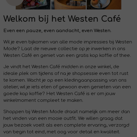
Jurken en rokken
Schoenen
Sjaals en stola's
Shorts
Vesten
Welkom bij het Westen Café
Schoenen
T-shirts en polos
Sokken
Even een pauze, even aandacht, even Westen.
Wil je even bijkomen van alle mode impressies bij Westen
Mode? Laat de nieuwe collectie op je inwerken in ons
Shirts en tops
Truien en vesten
Tassen
Westen Café en geniet van een gratis kop koffie of thee.
Je vindt het Westen Café midden in onze winkel, de
Truien en vesten
ideale plek om tijdens of na je shopsessie even tot rust
te komen. Wacht je op een kledingaanpassing van ons
atelier, wil je iets eten of gewoon even genieten van een
goede kop koffie? Het Westen Café is er om jouw
winkelmoment compleet te maken.
Shoppen bij Westen Mode draait namelijk om meer dan
het vinden van een mooie outfit. We willen graag dat
jouw bezoek voelt als een complete ervaring, verzorgd
van begin tot eind, met oog voor detail en kwaliteit.