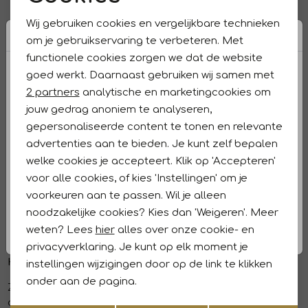
Noodzakelijke cookies
Wij gebruiken cookies en vergelijkbare technieken
Broodjes en salades
Personalisatie cookies
om je gebruikservaring te verbeteren. Met
Geniet van een goedgevuld broodje of een frisse salade.
functionele cookies zorgen we dat de website
Analytische cookies
Kies uit:
goed werkt. Daarnaast gebruiken wij samen met
Marketing cookies
2 partners
analytische en marketingcookies om
Triangelbroodjes (mediterraans, bourgondisch of zalm)
jouw gedrag anoniem te analyseren,
Kip- of zalmsalade met dressing, noten en kaas
gepersonaliseerde content te tonen en relevante
advertenties aan te bieden. Je kunt zelf bepalen
welke cookies je accepteert. Klik op 'Accepteren'
Soep van de dag
voor alle cookies, of kies 'Instellingen' om je
voorkeuren aan te passen. Wil je alleen
Onze soep van de dag wisselt dagelijks en sluit aan op
het seizoen.
noodzakelijke cookies? Kies dan 'Weigeren'. Meer
weten? Lees
hier
alles over onze cookie- en
privacyverklaring. Je kunt op elk moment je
High Tea & Tapas
instellingen wijzigingen door op de link te klikken
onder aan de pagina.
Zin in een gezellige middag met vriendinnen, familie of
collega's? In ons sfeervolle Westen Café kun je ook op