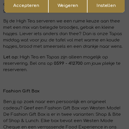
Opslaan
Terug
afspraak genieten van een heerlijke High Tea of een
Accepteren
Weigeren
Instellen
gezellige Tapas middag.
Bij de High Tea serveren we een ruime keuze aan thee
met een mix van belegde broodjes, gebak en kleine
hapjes. Liever iets anders dan thee? Dan is onze Tapas
middag wat voor jou: de tafel vol met warme en koude
hapjes, brood met smeersels en een drankje naar wens.
Let op:
High Tea en Tapas zijn alleen mogelijk op
reservering. Bel ons op
0599 - 412700
om jouw plekje te
reserveren.
Fashion Gift Box
Ben jij op zoek naar een persoonlijk en origineel
cadeau? Geef een Fashion Gift Box van Westen Mode!
De Fashion Gift Box is er in twee varianten: Shop & Bite
of Shop & Lunch. Elke box bevat een Westen Mode
Cheque en een verrassende Food Experience in ons