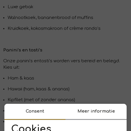
Luxe gebak
Walnootkoek, bananenbrood of muffins
Kruidkoek, kokosmakroon of crème rondo’s
Panini’s en t
osti’s
Onze panini’s e
n
tosti’s worden vers bereid en belegd.
Kies uit:
Ham & kaas
Hawaii (ham, kaas & ananas)
Kipfilet (met of zonder ananas)
Salami met tapenade & tomaat
Consent
Meer informatie
Pesto met kip, mozzarella & zongedroogde tomaat
Cookies