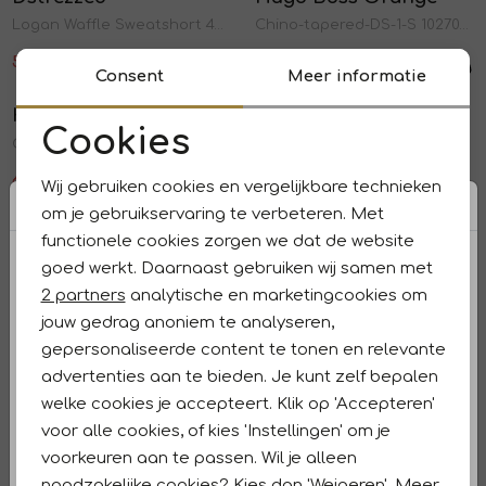
1
/1
1
/1
Logan Waffle Sweatshort 463 Purple grey
Chino-tapered-DS-1-S 10270650 076 Open grey
55,97
79,95
69,97
99,95
Consent
Meer informatie
Sale
Sale
Hugo Boss Orange
Hugo Boss Orange
1
/1
1
/1
Cookies
Chino-tapered-DS-1-S 10270650 404 Dark blue
Chino-tapered-DS-1-S 10270650 070 Open grey
Noodzakelijke cookies
69,97
99,95
69,97
99,95
Wij gebruiken cookies en vergelijkbare technieken
Sale
Sale
Personalisatie cookies
om je gebruikservaring te verbeteren. Met
Hugo Boss Orange
Vanguard
1
/1
1
/2
functionele cookies zorgen we dat de website
Analytische cookies
Re.Maine Shorts BO 10251068 03 456 Light/pastel blue
V11 SHORTS PIQUE MELANGE 5281 Salute
goed werkt. Daarnaast gebruiken wij samen met
Marketing cookies
2 partners
analytische en marketingcookies om
69,97
99,95
69,99
99,99
Sale
jouw gedrag anoniem te analyseren,
gepersonaliseerde content te tonen en relevante
PME Legend
Profuomo
1
/2
1
/2
advertenties aan te bieden. Je kunt zelf bepalen
PME LEGEND NIGHTFLIGHT SHORTS SCB Summer comfort
SHORT SPRTCRD NAVY P Navy
welke cookies je accepteert. Klik op 'Accepteren'
79,99
62,97
89,95
voor alle cookies, of kies 'Instellingen' om je
Sale
Sale
voorkeuren aan te passen. Wil je alleen
Hugo Boss Orange
Hugo Boss Black
1
/1
1
/2
noodzakelijke cookies? Kies dan 'Weigeren'. Meer