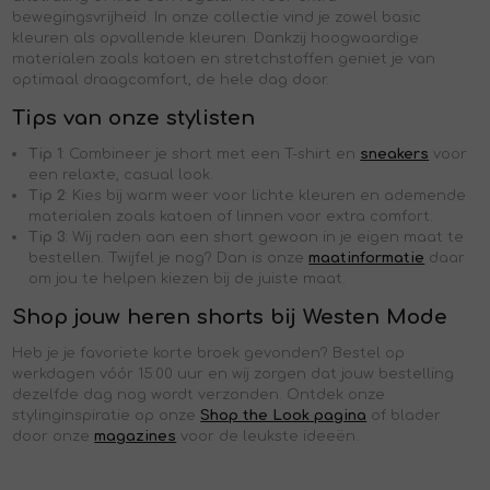
bewegingsvrijheid. In onze collectie vind je zowel basic
kleuren als opvallende kleuren. Dankzij hoogwaardige
materialen zoals katoen en stretchstoffen geniet je van
optimaal draagcomfort, de hele dag door.
Tips van onze stylisten
Tip 1
: Combineer je short met een T-shirt en
sneakers
voor
een relaxte, casual look.
Tip 2
: Kies bij warm weer voor lichte kleuren en ademende
materialen zoals katoen of linnen voor extra comfort.
Tip 3
: Wij raden aan een short gewoon in je eigen maat te
bestellen. Twijfel je nog? Dan is onze
maatinformatie
daar
om jou te helpen kiezen bij de juiste maat.
Shop jouw heren shorts bij Westen Mode
Heb je je favoriete korte broek gevonden? Bestel op
werkdagen vóór 15:00 uur en wij zorgen dat jouw bestelling
dezelfde dag nog wordt verzonden. Ontdek onze
stylinginspiratie op onze
Shop the Look pagina
of blader
door onze
magazines
voor de leukste ideeën.