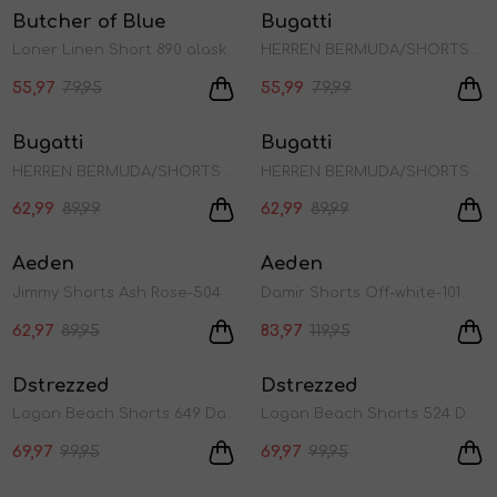
Butcher of Blue
Bugatti
1
/2
1
/2
Loner Linen Short 890 alaska blue
HERREN BERMUDA/SHORTS 320
55,97
79,95
55,99
79,99
Sale
Sale
Bugatti
Bugatti
1
/2
1
/2
HERREN BERMUDA/SHORTS 040
HERREN BERMUDA/SHORTS 080
62,99
89,99
62,99
89,99
Sale
Sale
Aeden
Aeden
1
/2
1
/2
Jimmy Shorts Ash Rose-504
Damir Shorts Off-white-101
62,97
89,95
83,97
119,95
Sale
Sale
Dstrezzed
Dstrezzed
1
/2
1
/2
Logan Beach Shorts 649 Dark navy
Logan Beach Shorts 524 Dark army
69,97
99,95
69,97
99,95
Sale
Sale