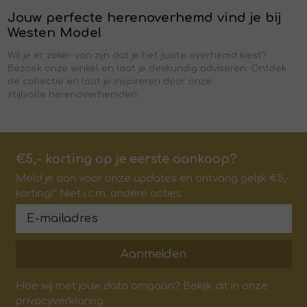
Jouw perfecte herenoverhemd vind je bij
Westen Mode!
Wil je er zeker van zijn dat je het juiste overhemd kiest?
Bezoek onze winkel en laat je deskundig adviseren. Ontdek
de collectie en laat je inspireren door onze
stijlvolle herenoverhemden.
€5,- korting op je eerste aankoop?
Meld je aan voor onze updates en ontvang gelijk €5,-
korting!* Niet i.c.m. andere acties
Aanmelden
Hoe wij met jouw data omgaan? Bekijk dit in onze
privacyverklaring.