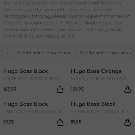
Ben je op zoek naar een stijlvol overhemd? Met een
Jurken en rokken
Schoenen
Sjaals en stola's
Shorts
Vesten
overhemd geef je jouw outfit direct een nette en
verzorgde uitstraling, ideaal voor zakelijke momenten of
speciale gelegenheden. Bij Westen Mode vind je een
Schoenen
T-shirts en polos
Sokken
ruim assortiment herenoverhemden. Kom langs in de
winkel of shop eenvoudig online!
Shirts en tops
Truien en vesten
Tassen
Overhemden lange mouw
Overhemden korte mouw
Nieuw
Nieuw
Truien en vesten
Hugo Boss Black
Hugo Boss Orange
1
/2
1
/2
H-ROB-SP-2P-263 10281093 01 404 Dark blue
Mysoft_2_M 10260281 01 326 bright green
129,95
109,95
Nieuw
Nieuw
Hugo Boss Black
Hugo Boss Black
1
/2
1
/1
P-HANK-S-K-261 10248739 01 404 Dark blue
P-HANK-S-K-261 10248739 01 001 Black
89,95
89,95
Nieuw
Nieuw