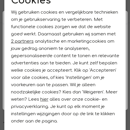
Cookies
Noodzakelijke cookies
filters
Wij gebruiken cookies en vergelijkbare technieken
Personalisatie cookies
om je gebruikservaring te verbeteren. Met
functionele cookies zorgen we dat de website
Analytische cookies
De collectie overhemden
goed werkt. Daarnaast gebruiken wij samen met
Marketing cookies
2 partners
analytische en marketingcookies om
Bij Westen Mode vind je een veelzijdige collectie
herenoverhemden in diverse pasvormen, zoals slim
jouw gedrag anoniem te analyseren,
fit, tailored fit en modern fit. De overhemden zijn verkrijgbaar
gepersonaliseerde content te tonen en relevante
in een breed scala aan kleuren, dessins en prints. Daarnaast
advertenties aan te bieden. Je kunt zelf bepalen
werken wij met merken die bekendstaan om hun kwaliteit en
comfort, waaronder
Olymp
. Dit merk staat bekend om zijn
welke cookies je accepteert. Klik op 'Accepteren'
hoogwaardige stoffen, perfecte afwerking en uitstekende
voor alle cookies, of kies 'Instellingen' om je
pasvorm. Olymp ontwerpt overhemden die geschikt zijn voor
voorkeuren aan te passen. Wil je alleen
uiteenlopende gelegenheden: van
bedrijfskleding
tot casual
momenten en feestelijke gelegenheden.
noodzakelijke cookies? Kies dan 'Weigeren'. Meer
weten? Lees
hier
alles over onze cookie- en
Overhemden lange mouw voor heren:
Geschikt voor alle
privacyverklaring. Je kunt op elk moment je
seizoenen en eenvoudig te combineren met
een
colbert
,
kostuum
of
chino
.
instellingen wijzigingen door op de link te klikken
onder aan de pagina.
Overhemden korte mouw voor heren:
Ideaal voor warmere
dagen en een meer casual uitstraling.