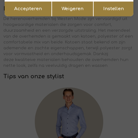
Opslaan
Terug
De materialen
Accepteren
Weigeren
Instellen
De herenoverhemden bij Westen Mode zijn vervaardigd uit
hoogwaardige materialen die zorgen voor comfort,
duurzaamheid en een verzorgde uitstraling. Het merendeel
van de overhemden is gemaakt van katoen, polyester of een
comfortabele mix van beide. Katoen staat bekend om zijn
ademende en zachte eigenschappen, terwijl polyester zorgt
voor vormvastheid en onderhoudsgemak. Dankzij
deze kwaliteive materialen behouden de overhemden hun
nette look, zelfs na veelvuldig dragen en wassen.
Tips van onze stylist