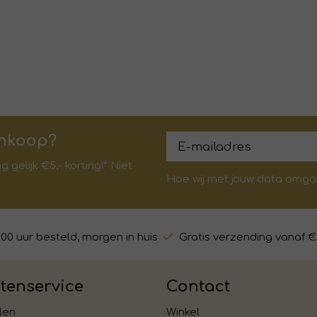
ankoop?
gelijk €5,- korting!* Niet
Hoe wij met jouw data omgaan
:00 uur besteld, morgen in huis
Gratis verzending vanaf €
tenservice
Contact
len
Winkel