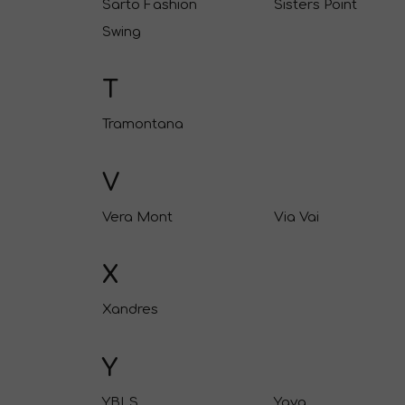
Sarto Fashion
Sisters Point
Swing
T
Tramontana
V
Vera Mont
Via Vai
X
Xandres
Y
YBLS
Yaya