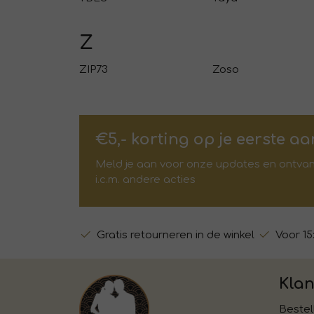
Z
ZIP73
Zoso
€5,- korting op je eerste a
Meld je aan voor onze updates en ontvang 
i.c.m. andere acties
Gratis retourneren in de winkel
Voor 15
Klan
Bestel