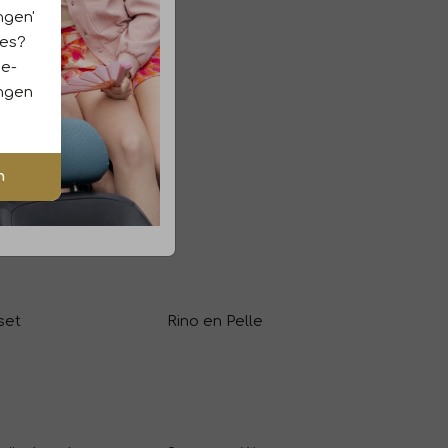
ngen'
ies?
ie-
ingen
n
set
Rino en Pelle