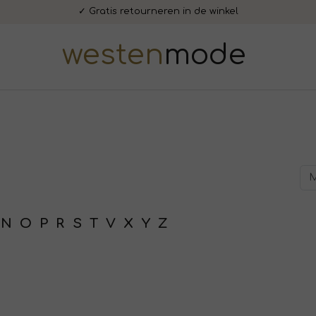
✓ Gratis retourneren in de winkel
westen
mode
N
O
P
R
S
T
V
X
Y
Z