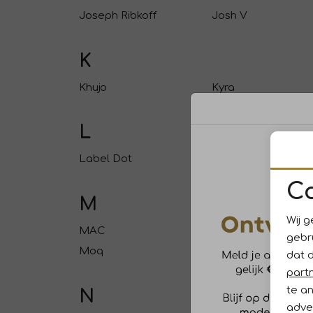
Joseph Ribkoff
Josh V
K
Khujo
Kyra
L
Label Dot
Lebek
C
M
Wij g
MAC
ML Collections
gebr
Moq
Moscow
dat 
part
te a
N
adver