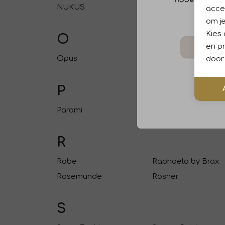
NUKUS
Neo Noir
accep
om je
Kies
O
en pr
Opus
Ornella
door 
P
Parami
R
Rabe
Raphaela by Brax
Rosemunde
Rosner
S