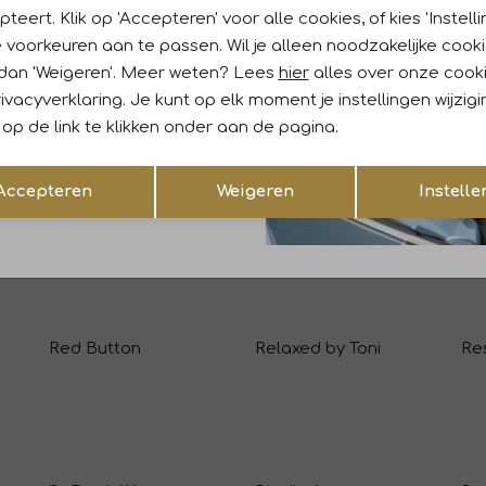
Nikkie
teert. Klik op 'Accepteren' voor alle cookies, of kies 'Instelli
 voorkeuren aan te passen. Wil je alleen noodzakelijke cook
 dan 'Weigeren'. Meer weten? Lees
hier
alles over onze cook
ivacyverklaring. Je kunt op elk moment je instellingen wijzig
op de link te klikken onder aan de pagina.
Opslaan
Terug
Accepteren
Weigeren
Instelle
Red Button
Relaxed by Toni
Re