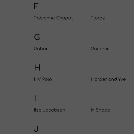
F
Fabienne Chapot
Florez
G
Gabor
Gardeur
H
HV Polo
Harper and Yve
I
Ilse Jacobsen
In Shape
J