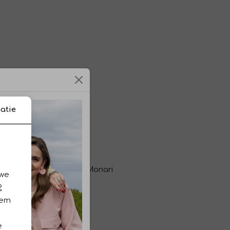
atie
 Jo
rcCain Sports
Monari
 we
2
iem
e