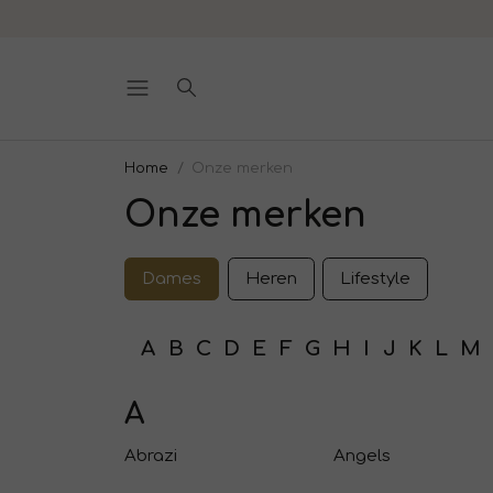
Home
Onze merken
Onze merken
Dames
Heren
Lifestyle
A
B
C
D
E
F
G
H
I
J
K
L
M
A
Abrazi
Angels