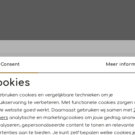
Consent
Meer inform
Lee
Leo en Ugo
Liu
ookies
Noodzakelijke cookies
Personalisatie cookies
ebruiken cookies en vergelijkbare technieken om je
MarcCain Additions
MarcCain Collections
Ma
uikservaring te verbeteren. Met functionele cookies zorgen
Analytische cookies
Marketing cookies
de website goed werkt. Daarnaast gebruiken wij samen met
ners
analytische en marketingcookies om jouw gedrag anon
nalyseren, gepersonaliseerde content te tonen en relevante
tenties aan te bieden. Je kunt zelf bepalen welke cookies j