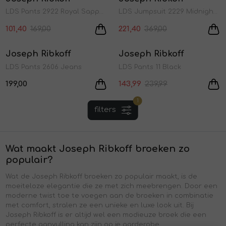
1
/2
1
/2
LDS Pants 2922 Royal Sapphire
LDS Jumpsuit 2229 Midnight blue/vanilla
101,40
169,00
221,40
369,00
Sale
Joseph Ribkoff
Joseph Ribkoff
1
/1
1
/1
LDS Pants 2606 Jeans
LDS Pants 11 Black
199,00
143,99
239,99
1
filters
Wat maakt Joseph Ribkoff broeken zo
populair?
Wat de Joseph Ribkoff broeken zo populair maakt, is de
moeiteloze elegantie die ze met zich meebrengen. Door een
moderne twist toe te voegen aan de broeken in combinatie
met comfort, stralen ze een unieke en luxe look uit. Bij
Joseph Ribkoff is er altijd wel een modieuze broek die een
perfecte aanvulling kan zijn op je garderobe.