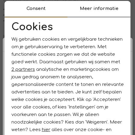
Consent
Meer informatie
Veelzijdige pasvormen die mooi aansluiten
Materialen met een fijne stretch die comfortabel dragen
Tijdloze kleuren, zoals een zwarte pantalon of blauwe
Cookies
jeans die nooit uit de mode gaan
Noodzakelijke cookies
Meer over
Joseph Ribkoff
>
Wij gebruiken cookies en vergelijkbare technieken
Personalisatie cookies
Onze beste styling tips
om je gebruikservaring te verbeteren. Met
functionele cookies zorgen we dat de website
Analytische cookies
Tip 1: Kies voor een jumpsuit van Joseph Ribkoff en maak je
goed werkt. Daarnaast gebruiken wij samen met
outfit compleet met een paar sieraden van
JOSH V
.
Marketing cookies
Tip 2: Combineer een pantalon van Joseph Ribkoff met een
2 partners
analytische en marketingcookies om
bijpassende blazer en een basic blouse voor een nette
jouw gedrag anoniem te analyseren,
kantoorlook.
gepersonaliseerde content te tonen en relevante
Tip 3: In de
Joseph Ribkoff sale
vind je veel populaire items
met aantrekkelijke kortingen.
advertenties aan te bieden. Je kunt zelf bepalen
welke cookies je accepteert. Klik op 'Accepteren'
Maatadvies voor Joseph Ribkoff broeken
voor alle cookies, of kies 'Instellingen' om je
Bij Westen Mode zijn de broeken van Joseph Ribkoff
voorkeuren aan te passen. Wil je alleen
verkrijgbaar in de maten 38 t/m 46. De pasvormen kunnen
noodzakelijke cookies? Kies dan 'Weigeren'. Meer
van elkaar verschillen, maar de items vallen over het
algemeen op maat. Twijfel je over de juiste maat of wil je
weten? Lees
hier
alles over onze cookie- en
weten of een broek klein of groot uitvalt? Bekijk dan de