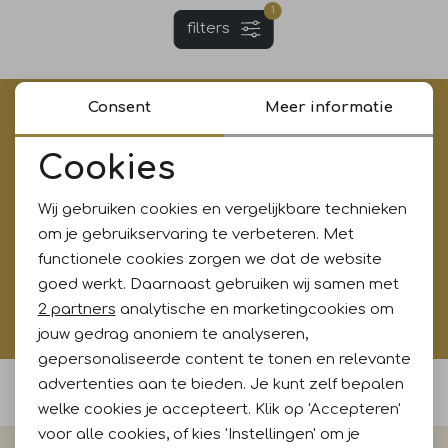
1
filters
Jurken en rokken
Schoenen
Sjaals en stola's
Shorts
Vesten
Schoenen
T-shirts en polos
Sokken
Consent
Meer informatie
€5,- korting op je eerste aankoop?
Meld je aan voor onze updates en ontvang gelijk €5,-
Cookies
Shirts en tops
Truien en vesten
Tassen
korting!* Niet i.c.m. andere acties
Noodzakelijke cookies
Wij gebruiken cookies en vergelijkbare technieken
Personalisatie cookies
T-shirts en polos
om je gebruikservaring te verbeteren. Met
Aanmelden
functionele cookies zorgen we dat de website
Analytische cookies
goed werkt. Daarnaast gebruiken wij samen met
Truien en vesten
Hoe wij met jouw data omgaan? Bekijk dit in onze
Marketing cookies
2 partners
analytische en marketingcookies om
privacyverklaring.
jouw gedrag anoniem te analyseren,
gepersonaliseerde content te tonen en relevante
advertenties aan te bieden. Je kunt zelf bepalen
Voor 15:00 uur besteld, morgen in huis
welke cookies je accepteert. Klik op 'Accepteren'
voor alle cookies, of kies 'Instellingen' om je