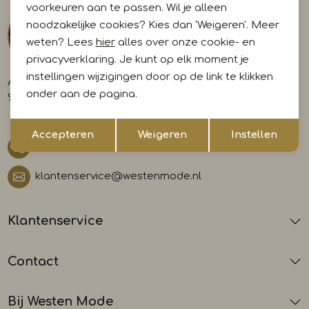
voorkeuren aan te passen. Wil je alleen
noodzakelijke cookies? Kies dan 'Weigeren'. Meer
weten? Lees
hier
alles over onze cookie- en
privacyverklaring. Je kunt op elk moment je
instellingen wijzigingen door op de link te klikken
A-weg 29
onder aan de pagina.
9581 AL Musselkanaal
Opslaan
Terug
Accepteren
Weigeren
Instellen
0599 412700
klantenservice@westenmode.nl
Klantenservice
Contact
Bij Westen Mode