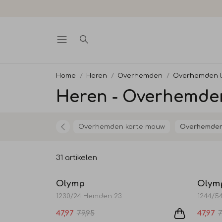
Home
Heren
Overhemden
Overhemden 
Heren - Overhemde
Overhemden korte mouw
Overhemden
31 artikelen
Sale
Olymp
Olym
1230/24 Hemden 23
1244/5
47,97
79,95
47,97
7