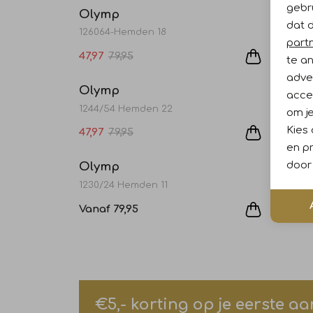
gebr
Olymp
Olym
dat 
126064-Hemden 18
130664
part
47,97
79,95
53,97
te a
Sale
adver
Olymp
Olym
accep
1244/54 Hemden 22
1004/5
om je
Kies
47,97
79,95
41,97
6
en pr
door 
Olymp
Olym
1230/24 Hemden 11
1230/2
Vanaf 79,95
Vanaf 
€5,- korting op je eerste a