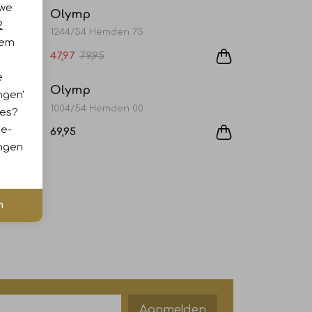
 we
Olymp
2
1244/54 Hemden 75
iem
47,97
79,95
e
Olymp
ngen'
1004/54 Hemden 00
ies?
ie-
69,95
ingen
n
Aanmelden