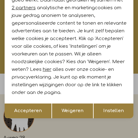
goed werkt. Daarnaast gebruiken wij samen met
Marketing cookies
2 partners
analytische en marketingcookies om
Meld je aan voor onze updates en ontvang gelijk €5,-
korting!* Niet i.c.m. andere acties
jouw gedrag anoniem te analyseren,
gepersonaliseerde content te tonen en relevante
advertenties aan te bieden. Je kunt zelf bepalen
welke cookies je accepteert. Klik op 'Accepteren'
Aanmelden
voor alle cookies, of kies 'Instellingen' om je
voorkeuren aan te passen. Wil je alleen
Hoe wij met jouw data omgaan? Bekijk dit in onze
noodzakelijke cookies? Kies dan 'Weigeren'. Meer
privacyverklaring.
weten? Lees
hier
alles over onze cookie- en
privacyverklaring. Je kunt op elk moment je
Voor 15:00 uur besteld, morgen in huis
instellingen wijzigingen door op de link te klikken
onder aan de pagina.
Opslaan
Terug
Accepteren
Weigeren
Instellen
A-weg 29