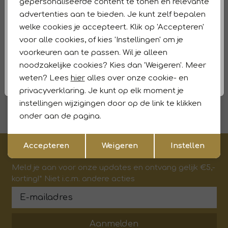
gepersonaliseerde content te tonen en relevante
John Miller
John Miller
1
/2
1
/2
advertenties aan te bieden. Je kunt zelf bepalen
JM24001 SF5 620 lichtbruin
JM24001 SF5 120 Lichtblauw
welke cookies je accepteert. Klik op 'Accepteren'
95,97
159,95
95,97
159,95
voor alle cookies, of kies 'Instellingen' om je
Sale
Sale
voorkeuren aan te passen. Wil je alleen
John Miller
John Miller
noodzakelijke cookies? Kies dan 'Weigeren'. Meer
1
/2
1
/2
JM24013 SF5 425 Lichtroze
JM24013 SF5 420 Lichtroze
weten? Lees
hier
alles over onze cookie- en
privacyverklaring. Je kunt op elk moment je
89,97
149,95
89,97
149,95
instellingen wijzigingen door op de link te klikken
onder aan de pagina.
Opslaan
Terug
Accepteren
Weigeren
Instellen
€5,- korting op je eerste aankoop?
Meld je aan voor onze updates en ontvang gelijk €5,-
korting!* Niet i.c.m. andere acties
Aanmelden