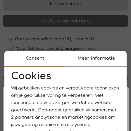
Kies een maat
Plaats in winkelmand
Gratis
verzending vanaf
69,-
binnen NL
Voor
15:00 uur
besteld,
morgen
in huis
Consent
Meer informatie
Betaal
veilig
en snel met
iDeal/Wero
Cookies
Winkelvoorraad
Noodzakelijke cookies
Wij gebruiken cookies en vergelijkbare technieken
Personalisatie cookies
Kenmerken
om je gebruikservaring te verbeteren. Met
functionele cookies zorgen we dat de website
Analytische cookies
Retourneren en ruilen
goed werkt. Daarnaast gebruiken wij samen met
Marketing cookies
2 partners
analytische en marketingcookies om
Dit vind je misschien ook leuk
jouw gedrag anoniem te analyseren,
Sale
Sale