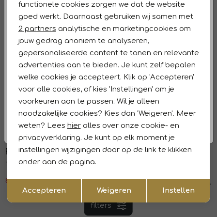
functionele cookies zorgen we dat de website
W51Jacke 000598 Blue
NOSJacke 000522 Blue
Analytische cookies
goed werkt. Daarnaast gebruiken wij samen met
101,99
169,99
149,99
Marketing cookies
2 partners
analytische en marketingcookies om
Sale
jouw gedrag anoniem te analyseren,
Frank Walder
Frank Walder
1
/2
1
/2
gepersonaliseerde content te tonen en relevante
NOSJacke 071598 blue print
S52Jacke Blue
advertenties aan te bieden. Je kunt zelf bepalen
159,99
77,99
129,99
welke cookies je accepteert. Klik op 'Accepteren'
Sale
Sale
voor alle cookies, of kies 'Instellingen' om je
Frank Walder
Frank Walder
voorkeuren aan te passen. Wil je alleen
1
/2
1
/2
S52Jacke Green print
S52Jacke White
noodzakelijke cookies? Kies dan 'Weigeren'. Meer
weten? Lees
hier
alles over onze cookie- en
101,99
169,99
101,99
169,99
Sale
Sale
privacyverklaring. Je kunt op elk moment je
instellingen wijzigingen door op de link te klikken
Frank Walder
Frank Walder
1
/2
1
/2
onder aan de pagina.
NOSJacke Red
S51Jacke 860 Iced coffee
89,99
149,99
107,99
179,99
Opslaan
Terug
Accepteren
Weigeren
Instellen
1
filters