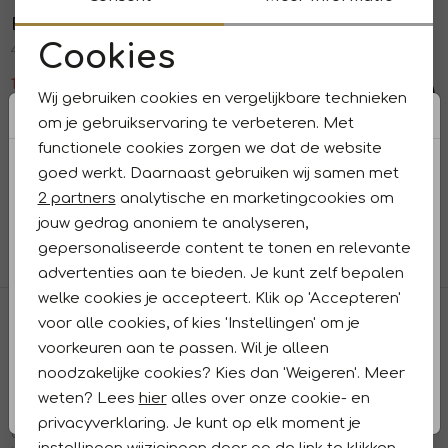
B-Three
B-Three
1
/2
1
/2
Cookies
456
Soft unlined jacket 546 Violet red
Noodzakelijke cookies
119,97
199,95
179,95
Wij gebruiken cookies en vergelijkbare technieken
Personalisatie cookies
om je gebruikservaring te verbeteren. Met
B-Three
1
/2
functionele cookies zorgen we dat de website
Analytische cookies
Soft unlined jacket 58_camel
goed werkt. Daarnaast gebruiken wij samen met
179,95
Marketing cookies
2 partners
analytische en marketingcookies om
jouw gedrag anoniem te analyseren,
1
filters
gepersonaliseerde content te tonen en relevante
advertenties aan te bieden. Je kunt zelf bepalen
welke cookies je accepteert. Klik op 'Accepteren'
Waarom wij zo gek zijn op B-Three blazers
voor alle cookies, of kies 'Instellingen' om je
en jasjes
voorkeuren aan te passen. Wil je alleen
noodzakelijke cookies? Kies dan 'Weigeren'. Meer
De blazers en jasjes van B-Three staan bekend om hun
perfecte pasvorm en het hoge draagcomfort. Ze worden
weten? Lees
hier
alles over onze cookie- en
vervaardigd van flexibele stretchstoffen, waardoor ze mooi
privacyverklaring. Je kunt op elk moment je
aansluiten en tegelijkertijd voldoende bewegingsvrijheid