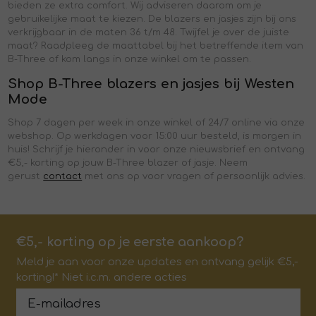
bieden ze extra comfort. Wij adviseren daarom om je
gebruikelijke maat te kiezen. De blazers en jasjes zijn bij ons
verkrijgbaar in de maten 36 t/m 48. Twijfel je over de juiste
maat? Raadpleeg de maattabel bij het betreffende item van
B-Three of kom langs in onze winkel om te passen.
Shop B-Three blazers en jasjes bij Westen
Mode
Shop 7 dagen per week in onze winkel of 24/7 online via onze
webshop. Op werkdagen voor 15:00 uur besteld, is morgen in
huis! Schrijf je hieronder in voor onze nieuwsbrief en ontvang
€5,- korting op jouw B-Three blazer of jasje. Neem
gerust
contact
met ons op voor vragen of persoonlijk advies.
€5,- korting op je eerste aankoop?
Meld je aan voor onze updates en ontvang gelijk €5,-
korting!* Niet i.c.m. andere acties