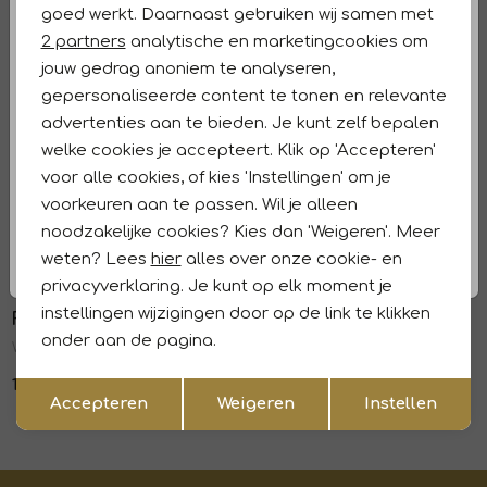
goed werkt. Daarnaast gebruiken wij samen met
Marketing cookies
2 partners
analytische en marketingcookies om
Kenmerken
jouw gedrag anoniem te analyseren,
gepersonaliseerde content te tonen en relevante
Retourneren en ruilen
advertenties aan te bieden. Je kunt zelf bepalen
welke cookies je accepteert. Klik op 'Accepteren'
Dit vind je misschien ook leuk
Nieuw
Nieuw
voor alle cookies, of kies 'Instellingen' om je
Frank Walder
Frank Walder
voorkeuren aan te passen. Wil je alleen
1
/2
1
/2
NOSJacke 772 Green
NOSJacke 013/099 Black print
noodzakelijke cookies? Kies dan 'Weigeren'. Meer
weten? Lees
hier
alles over onze cookie- en
139,99
169,99
Nieuw
Nieuw
privacyverklaring. Je kunt op elk moment je
instellingen wijzigingen door op de link te klikken
Frank Walder
Frank Walder
1
/2
1
/2
onder aan de pagina.
W61Jacke 505/099 Black print
W61Jacke 871 Beige/brown
Opslaan
159,99
159,99
Terug
Accepteren
Weigeren
Instellen