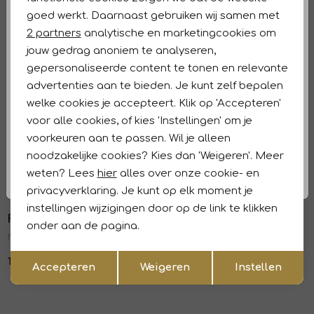
Analytische cookies
Winkelvoorraad
goed werkt. Daarnaast gebruiken wij samen met
Marketing cookies
2 partners
analytische en marketingcookies om
Kenmerken
jouw gedrag anoniem te analyseren,
gepersonaliseerde content te tonen en relevante
Retourneren en ruilen
advertenties aan te bieden. Je kunt zelf bepalen
welke cookies je accepteert. Klik op 'Accepteren'
Dit vind je misschien ook leuk
Nieuw
Nieuw
voor alle cookies, of kies 'Instellingen' om je
voorkeuren aan te passen. Wil je alleen
Frank Walder
Frank Walder
1
/2
1
/2
noodzakelijke cookies? Kies dan 'Weigeren'. Meer
NOSJacke 395 Red
NOSJacke 772 Green
weten? Lees
hier
alles over onze cookie- en
169,99
139,99
privacyverklaring. Je kunt op elk moment je
Nieuw
Nieuw
instellingen wijzigingen door op de link te klikken
Frank Walder
Frank Walder
1
/2
1
/2
onder aan de pagina.
NOSJacke 013/099 Black print
W61Jacke 505/099 Black print
Opslaan
Terug
169,99
159,99
Accepteren
Weigeren
Instellen