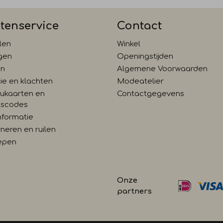
tenservice
Contact
len
Winkel
gen
Openingstijden
en
Algemene Voorwaarden
ie en klachten
Modeatelier
ukaarten en
Contactgegevens
gscodes
nformatie
neren en ruilen
epen
Onze
partners