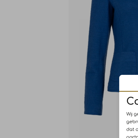
C
Wij g
gebr
dat 
part