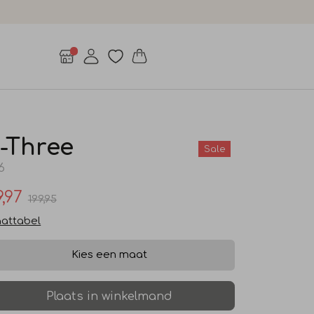
-Three
Sale
6
9,97
199,95
attabel
Kies een maat
Plaats in winkelmand