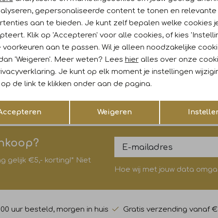
nalyseren, gepersonaliseerde content te tonen en relevante
Re
tenties aan te bieden. Je kunt zelf bepalen welke cookies j
teert. Klik op 'Accepteren' voor alle cookies, of kies 'Instelli
k
Sale
 voorkeuren aan te passen. Wil je alleen noodzakelijke cook
ee
 dan 'Weigeren'. Meer weten? Lees
hier
alles over onze cook
ivacyverklaring. Je kunt op elk moment je instellingen wijzig
732 Soft camel
op de link te klikken onder aan de pagina.
199,99
Opslaan
Terug
Accepteren
Weigeren
Instelle
ankoop?
gelijk €5,- korting!* Niet
Hoe wij met jouw data omgaan
:00 uur besteld, morgen in huis
Gratis verzending vanaf €