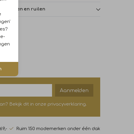
tourneren en ruilen
e
ngen'
ies?
ie-
ingen
n
Aanmelden
? Bekijk dit in onze privacyverklaring.
69,-
Ruim 150 modemerken onder één dak