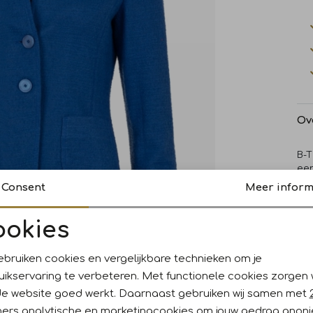
Ov
B-T
ee
bla
Consent
Meer inform
voo
mid
tw
ookies
Noodzakelijke cookies
Personalisatie cookies
ebruiken cookies en vergelijkbare technieken om je
Wi
uikservaring te verbeteren. Met functionele cookies zorgen
Analytische cookies
Marketing cookies
de website goed werkt. Daarnaast gebruiken wij samen met
Ke
ners
analytische en marketingcookies om jouw gedrag anon