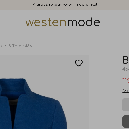
✓ Gratis retourneren in de winkel
westen
mode
rs
B-Three 456
B
45
11
Ma