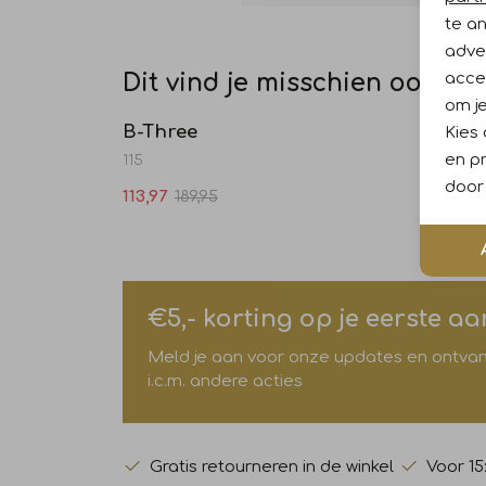
te a
adver
accep
Dit vind je misschien ook leu
Sale
om je
B-Three
B-Thr
Kies
en pr
115
Jayna 
door 
113,97
189,95
119,99
€5,- korting op je eerste a
Meld je aan voor onze updates en ontvang 
i.c.m. andere acties
Gratis retourneren in de winkel
Voor 15