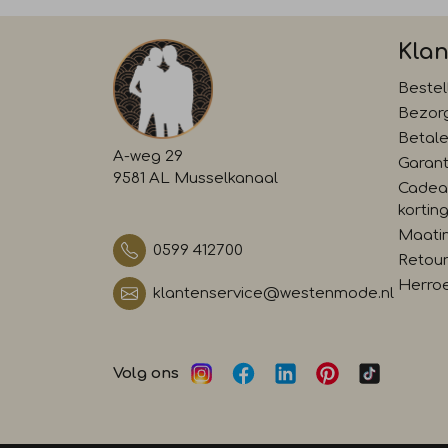
Klan
Bestel
Bezor
Betal
A-weg 29
Garant
9581 AL Musselkanaal
Cadea
kortin
Maati
0599 412700
Retour
Herro
klantenservice@westenmode.nl
Volg ons