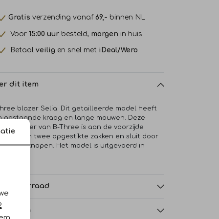
Gratis
verzending vanaf
69,-
binnen NL
Voor
15:00 uur
besteld,
morgen
in huis
Betaal
veilig
en snel met
iDeal/Wero
er dit item
hree blazer Selia. Dit getailleerde model heeft
n opstaande kraag en lange mouwen. Deze
uwe blazer van B-Three is aan de voorzijde
atie
rzien van twee opgestikte zakken en sluit door
del van knopen. Het model is uitgevoerd in
eedstof.
nkelvoorraad
 we
2
nmerken
iem