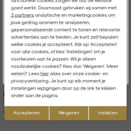
functionele cookies zorgen we dat de website
Analytische cookies
Winkelvoorraad
goed werkt. Daarnaast gebruiken wij samen met
Marketing cookies
2 partners
analytische en marketingcookies om
Kenmerken
jouw gedrag anoniem te analyseren,
gepersonaliseerde content te tonen en relevante
Retourneren en ruilen
advertenties aan te bieden. Je kunt zelf bepalen
welke cookies je accepteert. Klik op 'Accepteren'
Dit vind je misschien ook leuk
voor alle cookies, of kies 'Instellingen' om je
Sale
Sale
voorkeuren aan te passen. Wil je alleen
Studio Anneloes
B-Three
1
/2
1
/2
noodzakelijke cookies? Kies dan 'Weigeren'. Meer
Bright bonded blazer 1400 kit
134
weten? Lees
hier
alles over onze cookie- en
101,97
169,95
173,97
289,95
privacyverklaring. Je kunt op elk moment je
Sale
Sale
instellingen wijzigingen door op de link te klikken
B-Three
B-Three
onder aan de pagina.
1
/2
1
/2
439
115
Opslaan
Terug
155,97
259,95
113,97
189,95
Accepteren
Weigeren
Instellen