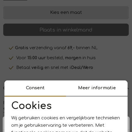
Kies een maat
Plaats in winkelmand
Gratis
verzending vanaf
69,-
binnen NL
Voor
15:00 uur
besteld,
morgen
in huis
Betaal
veilig
en snel met
iDeal/Wero
Consent
Meer informatie
Over dit item
B-Three blazer Saffron 250017. Dit getailleerde model heeft
Cookies
een rever kraag en lange mouwen. Deze beige blazer van B-
Noodzakelijke cookies
Three sluit door middel van knopen en is uitgevoerd in een
Wij gebruiken cookies en vergelijkbare technieken
bouclé stof.
Personalisatie cookies
om je gebruikservaring te verbeteren. Met