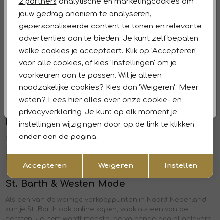
Marketing cookies
2 partners
analytische en marketingcookies om
De materialen van St. Barth zijn uitzonderlijk, waardoor het
jouw gedrag anoniem te analyseren,
een perfect draagcomfort biedt.
gepersonaliseerde content te tonen en relevante
Wat zijn de echte musthaves van St. Barth?
advertenties aan te bieden. Je kunt zelf bepalen
welke cookies je accepteert. Klik op 'Accepteren'
Ik vind zelf de kortere jasjes superfijn. Ideaal voor op de fiets
en voor in de auto.
voor alle cookies, of kies 'Instellingen' om je
voorkeuren aan te passen. Wil je alleen
Heb je nog een tip?
noodzakelijke cookies? Kies dan 'Weigeren'. Meer
Kies een kleur dat bij je kleding past, zodat je het eindeloos
weten? Lees
hier
alles over onze cookie- en
kunt combineren.
privacyverklaring. Je kunt op elk moment je
Het verhaal achter St. Barth
instellingen wijzigingen door op de link te klikken
onder aan de pagina.
St. Barth is een exclusief merk en maakt deel uit van een
private label. Door een zorgvuldige selectie van retailers is
Opslaan
Terug
St. Barth slechts in een beperkt aantal winkels verkrijgbaar.
Accepteren
Weigeren
Instellen
De jassen van St. Barth komen uit ons buurland: Duitsland.
St. Barth & Westen Mode
Als een van de weinige verkooppunten in Noord-Nederland
kun je St. Barth ook online kopen, vaak als een van de
eersten. Je item wordt meestal de volgende dag al geleverd.