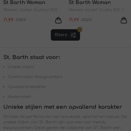
St Barth Woman
St Barth Woman
1
/2
1
/2
Jurken en rokken
Schoenen
Sjaals en stola's
Shorts
Vesten
Women Jacket Quilted 850 Cognac
Women Jacket Scuba 830 Camel
71,99
119,99
71,99
119,99
Schoenen
T-shirts en polos
Sokken
1
filters
Shirts en tops
Truien en vesten
Tassen
St. Barth staat voor:
T-shirts en polos
Unieke stijlen
Comfortabel draagcomfort
Truien en vesten
Opvallend karakter
Moderniteit
Unieke stijlen met een opvallend karakter
Ontdek de perfecte mix van vrouwelijk, sportief en casual. De
unieke stijlen van St. Barth zijn voorzien van trendy
kleuraccenten. Deze geven de collectie van ST. Barth een