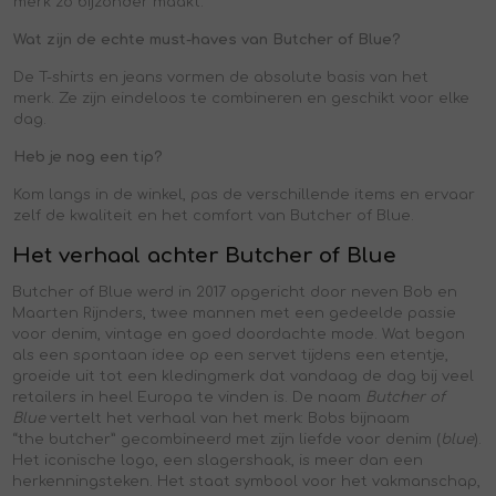
merk zo bijzonder maakt.
Wat zijn de echte must-haves van Butcher of Blue?
De T-shirts en jeans vormen de absolute basis van het
merk. Ze zijn eindeloos te combineren en geschikt voor elke
dag.
Heb je nog een tip?
Kom langs in de winkel, pas de verschillende items en ervaar
zelf de kwaliteit en het comfort van Butcher of Blue.
Het verhaal achter Butcher of Blue
Butcher of Blue werd in 2017 opgericht door neven Bob en
Maarten Rijnders, twee mannen met een gedeelde passie
voor denim, vintage en goed doordachte mode. Wat begon
als een spontaan idee op een servet tijdens een etentje,
groeide uit tot een kledingmerk dat vandaag de dag bij veel
retailers in heel Europa te vinden is. De naam
Butcher of
Blue
vertelt het verhaal van het merk: Bobs bijnaam
“the butcher” gecombineerd met zijn liefde voor denim (
blue
).
Het iconische logo, een slagershaak, is meer dan een
herkenningsteken. Het staat symbool voor het vakmanschap,