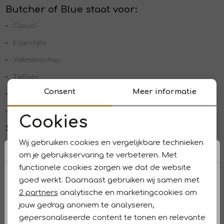
Butcher of Blue staat voor:
Casual
Eigentijds
Vakmanschap
Tijdloos
Consent
Meer informatie
Mix & match
Denim
Cookies
Stoere en veelzijdige herenkleding
Noodzakelijke cookies
Wij gebruiken cookies en vergelijkbare technieken
Butcher of Blue onderscheidt zich door tijdloze mode met
Personalisatie cookies
een moderne uitstraling. De collecties bestaan uit veelzijdige
om je gebruikservaring te verbeteren. Met
kledingstukken die je moeiteloos het hele jaar door draagt
functionele cookies zorgen we dat de website
Analytische cookies
en eenvoudig met elkaar kunt mixen en matchen. Elk item is
goed werkt. Daarnaast gebruiken wij samen met
gemaakt met oog voor detail en echt vakmanschap, wat
Marketing cookies
2 partners
analytische en marketingcookies om
zorgt voor een hoogwaardige kwaliteit en een lange
levensduur. De stijl van Butcher of Blue is voornamelijk
jouw gedrag anoniem te analyseren,
casual en stoer, maar tegelijkertijd verfijnd genoeg om te
gepersonaliseerde content te tonen en relevante
dragen bij uiteenlopende gelegenheden.