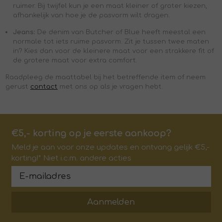
ruimer. Bij twijfel kun je een maat kleiner of groter kiezen,
afhankelijk van hoe je de pasvorm wilt dragen.
Jeans:
De denim van Butcher of Blue heeft meestal een
normale tot iets ruime pasvorm. Zit je tussen twee maten
in? Kies dan voor de kleinere maat voor een strakkere fit of
de grotere maat voor extra comfort.
Raadpleeg de maattabel bij het betreffende item
of neem
gerust
contact
met ons op als je vragen hebt.
€5,- korting op je eerste aankoop?
Meld je aan voor onze updates en ontvang gelijk €5,-
korting!* Niet i.c.m. andere acties
Aanmelden