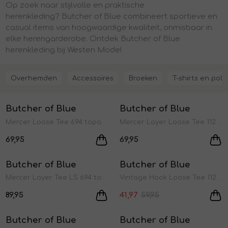
Op zoek
naar stijlvolle en praktische
Jurken en rokken
Schoenen
Sjaals en stola's
Shorts
Vesten
herenkleding?
Butcher
of Blue
combineert
sportieve
en
casual
ite
ms
van hoogwaardige kwaliteit
, o
nmisbaar in
elke herengarderobe.
Ontdek
Butcher
of Blue
Schoenen
T-shirts en polos
Sokken
herenkleding bij Westen Mode!
Overhemden
Accessoires
Broeken
T-shirts en polo
Shirts en tops
Truien en vesten
Tassen
Nieuw
Nieuw
Butcher of Blue
Butcher of Blue
1
/2
1
/2
Truien en vesten
Mercer Loose Tee 694 topaz brown
Mercer Layer Loose Tee 112 titan white
Laatste item
69,95
69,95
Nieuw
Sale
Butcher of Blue
Butcher of Blue
1
/2
1
/2
Mercer Layer Tee LS 694 topaz brown
Vintage Hook Loose Tee 112 titan white
89,95
41,97
59,95
Sale
Sale
Butcher of Blue
Butcher of Blue
1
/2
1
/2