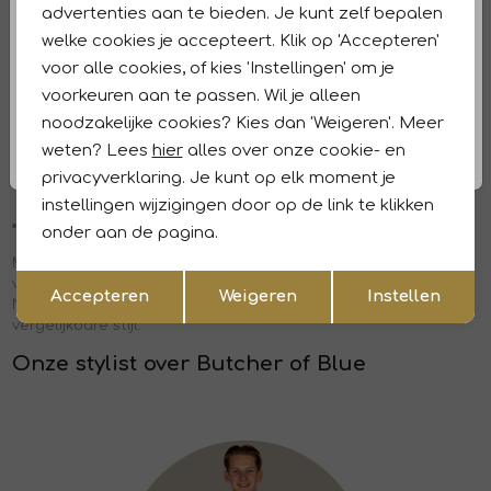
advertenties aan te bieden. Je kunt zelf bepalen
Butcher of Blue: de collectie
welke cookies je accepteert. Klik op 'Accepteren'
voor alle cookies, of kies 'Instellingen' om je
De collecties van Butcher of Blue bestaan uit veelzijdige
kledingstukken zoals T-shirts, truien, jeans
voorkeuren aan te passen. Wil je alleen
en overshirts verkrijgbaar in verschillende kleuren en
noodzakelijke cookies? Kies dan 'Weigeren'. Meer
pasvormen. De absolute favorieten onder onze heren zijn:
weten? Lees
hier
alles over onze cookie- en
Butcher of Blue T-shirt:
Een goede en stijvolle basis voor
privacyverklaring. Je kunt op elk moment je
jouw outfit.
instellingen wijzigingen door op de link te klikken
Butcher of Blue trui:
Tijdloze truien van goede kwaliteit.
onder aan de pagina.
Maak jouw outfit van Butcher of Blue af met sneakers
Opslaan
Terug
van
Floris van Bommel
voor een totale eigentijdse look.
Accepteren
Weigeren
Instellen
Neem een kijkje bij de collecties van
Genti
voor een
vergelijkbare stijl.
Onze stylist over Butcher of Blue