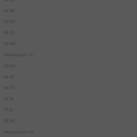
86-89
90-93
94-97
98-101
Taillemaat cm
59-63
64-67
68-72
73-76
77-81
82-85
Heupmaat cm