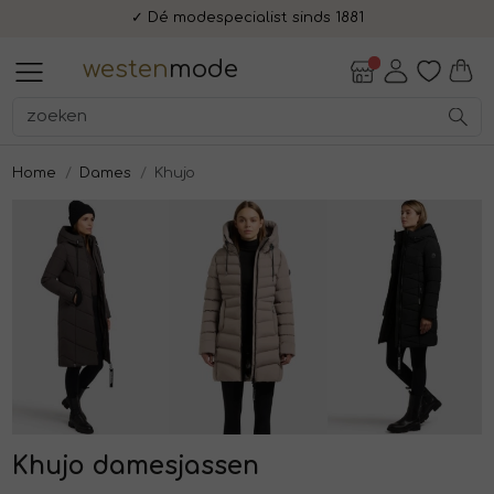
✓ Dé modespecialist sinds 1881
Alle Dames
Accessoires
Blazers en jasjes
Blouses en tunieken
Broeken
Jassen
Jurken en rokken
Schoenen
Shirts en tops
T-shirts en polos
Truien en vesten
Alle Heren
Accessoires
Broeken
Colberts en pakken
Jassen
Overhemden
Schoenen
T-shirts en polos
Truien en vesten
Alle Lifestyle
Accessoires
Cadeaubonnen
Fashion Gift Boxen
Uiterlijke verzorging
Dames
Heren
Dames
Heren
Lifestyle
Sale
westen
mode
Alle Dames
Alle Heren
Alle Lifestyle
Dames
Alle Accessoires
Alle Blazers en jasjes
Alle Blouses en tunieken
Alle Broeken
Alle Jassen
Alle Jurken en rokken
Alle Schoenen
Alle Shirts en tops
Alle T-shirts en polos
Alle Truien en vesten
Alle Accessoires
Alle Broeken
Alle Colberts en pakken
Alle Jassen
Alle Overhemden
Alle Schoenen
Alle T-shirts en polos
Alle Truien en vesten
Alle Accessoires
Alle Cadeaubonnen
Alle Fashion Gift Boxen
Alle Uiterlijke verzorging
Accessoires
Accessoires
Accessoires
Heren
Handschoenen
Blazers
Blouses
Bermudas
Bodywarmers
Jurken
Laarzen en Boots
Polo's
T-shirts
Pullovers
Mutsen, hoeden en petten
Chinos
Colbert pakken
Bodywarmers
Overhemden korte mouw
Sneakers
Polo's
Pullovers
Tassen
Cadeaubon
Fashion Gift Box - Lunch
Heren - face cream
Home
Dames
Khujo
Blazers en jasjes
Broeken
Cadeaubonnen
Mutsen, hoeden en petten
Gilets
Capris
Bomberjacks
Rokken
Slippers
Shirts
Spencers
Sieraden
Jeans
Colberts
Bomberjacks
Overhemden lange mouw
T-shirts
Sweaters
Fashion Gift Box - Shop Bite
Heren - face scrub
Blouses en tunieken
Colberts en pakken
Fashion Gift Boxen
Riemen
Jasjes
Jeans
Capes en poncho's
Sneakers
T-shirts
Sweaters
Sjaals
Pantalons
Gilets
Overshirts
Truien
Heren - hand and body wash
Broeken
Jassen
Uiterlijke verzorging
Sieraden
Jumpsuit
Mantels
Tops
Truien
Sokken
Shorts
Pakken
Vesten
Heren - shampoo
Stropdassen, strikken en
Jassen
Overhemden
Sjaals
Pantalons
Twinsets
Pantalon pakken
Heren - shave cream
Khujo damesjassen
manchetknopen