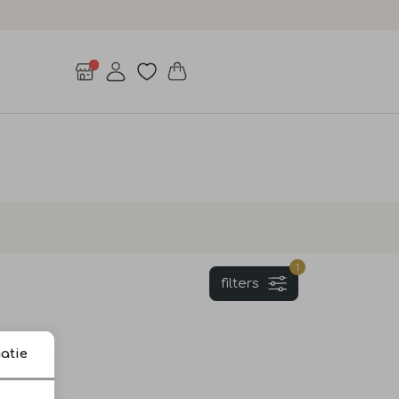
1
filters
atie