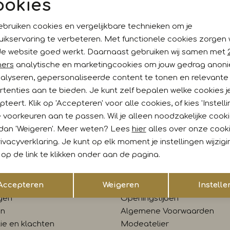
ookies
Noodzakelijke cookies
Personalisatie cookies
ebruiken cookies en vergelijkbare technieken om je
uikservaring te verbeteren. Met functionele cookies zorgen
Analytische cookies
Marketing cookies
de website goed werkt. Daarnaast gebruiken wij samen met
ankoop?
ners
analytische en marketingcookies om jouw gedrag anon
nalyseren, gepersonaliseerde content te tonen en relevante
gelijk €5,- korting!* Niet
Hoe wij met jouw data omgaan
tenties aan te bieden. Je kunt zelf bepalen welke cookies j
teert. Klik op 'Accepteren' voor alle cookies, of kies 'Instelli
 voorkeuren aan te passen. Wil je alleen noodzakelijke cook
 dan 'Weigeren'. Meer weten? Lees
hier
alles over onze cook
:00 uur besteld, morgen in huis
Gratis verzending vanaf €
ivacyverklaring. Je kunt op elk moment je instellingen wijzig
op de link te klikken onder aan de pagina.
tenservice
Contact
Opslaan
Terug
Accepteren
Weigeren
Instelle
len
Winkel
gen
Openingstijden
en
Algemene Voorwaarden
ie en klachten
Modeatelier