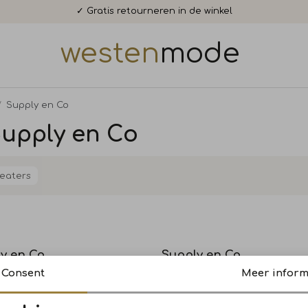
✓ Gratis retourneren in de winkel
westen
mode
Supply en Co
 Supply en Co
eaters
y en Co
Supply en Co
fzip 3290 Navy
Zev Halfzip 75190 Pebble
Consent
Meer inform
139,95