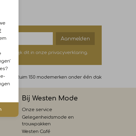
 we
2
Aanmelden
iem
? Bekijk dit in onze privacyverklaring.
e
ngen'
ies?
ie-
69,-
Ruim 150 modemerken onder één dak
ingen
Bij Westen Mode
n
Onze service
Gelegenheidsmode en
trouwpakken
Westen Café