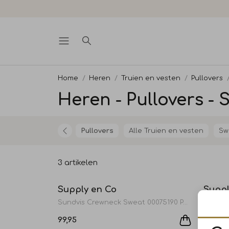
Home
Heren
Truien en vesten
Pullovers
Heren - Pullovers -
Pullovers
Alle Truien en vesten
Sw
3 artikelen
Supply en Co
Suppl
Sundvis Crewneck Sweat 00075190 Pebble
Zev Hal
99,95
139,95