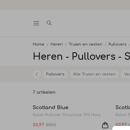
Home
Heren
Truien en vesten
Pullovers
Heren - Pullovers - 
Pullovers
Alle Truien en vesten
Ve
7 artikelen
Sale
Scotland Blue
Scotl
Kalvin Pullover Structure 290 Navy
Kalvin 
53,97
89,95
53,97
Sale