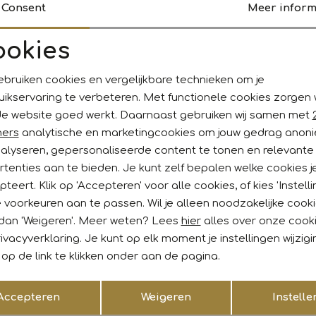
Consent
Meer inform
and Blue
Scotland Blue
Kalvin Pullover Structure 738 Paars multi
Ruwen Full Zip Cardigan 373 W
ookies
Noodzakelijke cookies
Personalisatie cookies
89,95
77,97
129,95
ebruiken cookies en vergelijkbare technieken om je
uikservaring te verbeteren. Met functionele cookies zorgen
Analytische cookies
Marketing cookies
de website goed werkt. Daarnaast gebruiken wij samen met
ners
analytische en marketingcookies om jouw gedrag anon
nalyseren, gepersonaliseerde content te tonen en relevante
ankoop?
tenties aan te bieden. Je kunt zelf bepalen welke cookies j
teert. Klik op 'Accepteren' voor alle cookies, of kies 'Instelli
gelijk €5,- korting!* Niet
Hoe wij met jouw data omgaan
 voorkeuren aan te passen. Wil je alleen noodzakelijke cook
 dan 'Weigeren'. Meer weten? Lees
hier
alles over onze cook
ivacyverklaring. Je kunt op elk moment je instellingen wijzig
op de link te klikken onder aan de pagina.
:00 uur besteld, morgen in huis
Gratis verzending vanaf €
Opslaan
Terug
Accepteren
Weigeren
Instelle
tenservice
Contact