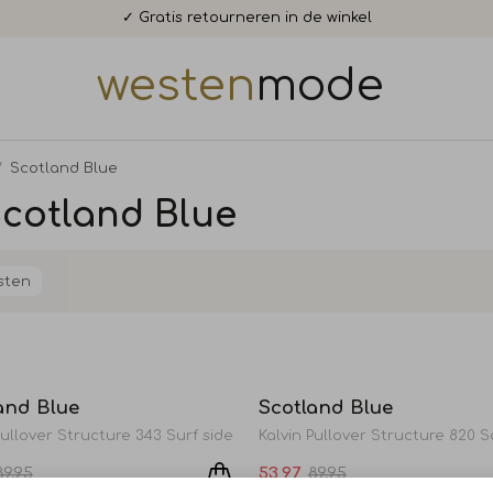
✓ Gratis retourneren in de winkel
westen
mode
Scotland Blue
Scotland Blue
sten
Sale
and Blue
Scotland Blue
Pullover Structure 343 Surf side
Kalvin Pullover Structure 820 
89,95
53,97
89,95
Sale