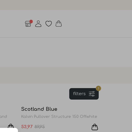
1
filters
Sale
Sale
Scotland Blue
Sand
Kalvin Pullover Structure 150 Offwhite
53,97
89,95
Sale