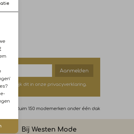
atie
ood
 we
2
iem
Aanmelden
e
ngen'
? Bekijk dit in onze privacyverklaring.
ies?
ie-
ingen
69,-
Ruim 150 modemerken onder één dak
n
Bij Westen Mode