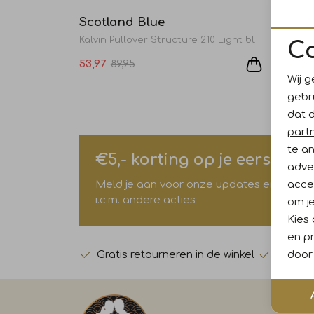
Scotland Blue
Scotl
Kalvin Pullover Structure 210 Light blue
C
53,97
89,95
53,97
Wij g
gebr
dat 
part
te a
€5,- korting op je eerste a
adver
accep
Meld je aan voor onze updates en ontvang 
i.c.m. andere acties
om je
Kies
en pr
door 
Gratis retourneren in de winkel
Voor 15
Klan