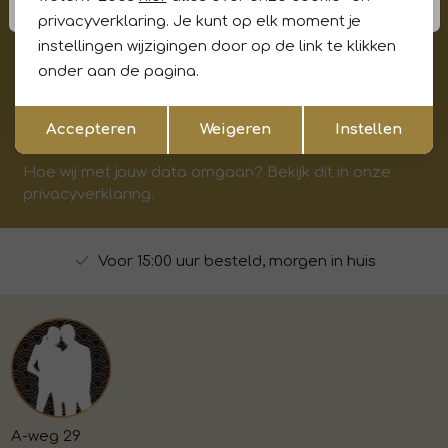
Meld je aan voor onze updates en ontvang gelijk €5,-
privacyverklaring. Je kunt op elk moment je
korting!* Niet i.c.m. andere acties
instellingen wijzigingen door op de link te klikken
onder aan de pagina.
Opslaan
Terug
Aanmelden
Accepteren
Weigeren
Instellen
Hoe wij met jouw data omgaan? Bekijk dit in onze
privacyverklaring.
Voor 15:00 uur besteld, morgen in huis
A-weg 29