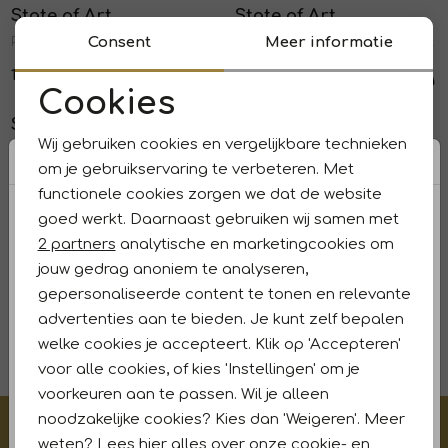
State of Art
State of Art
1
/2
1
/2
Pullover Sportzip Pl 5900 Donkerblauw
Pullover Sportzip Pl 5600 Grijsblauw
Consent
Meer informatie
119,95
119,95
Sale
Sale
Cookies
Noodzakelijke cookies
State of Art
State of Art
1
/2
1
/2
Wij gebruiken cookies en vergelijkbare technieken
Pullover Crew-Neck P Kit
Pullover Crew-Neck P Donkerantraciet
Personalisatie cookies
om je gebruikservaring te verbeteren. Met
71,97
119,95
77,97
129,95
functionele cookies zorgen we dat de website
Analytische cookies
Sale
goed werkt. Daarnaast gebruiken wij samen met
State of Art
1
/2
Marketing cookies
2 partners
analytische en marketingcookies om
Pullover Sportzip Pl Cognac
jouw gedrag anoniem te analyseren,
gepersonaliseerde content te tonen en relevante
83,97
139,95
advertenties aan te bieden. Je kunt zelf bepalen
1
welke cookies je accepteert. Klik op 'Accepteren'
filters
voor alle cookies, of kies 'Instellingen' om je
voorkeuren aan te passen. Wil je alleen
noodzakelijke cookies? Kies dan 'Weigeren'. Meer
€5,- korting op je eerste aankoop?
weten? Lees
hier
alles over onze cookie- en