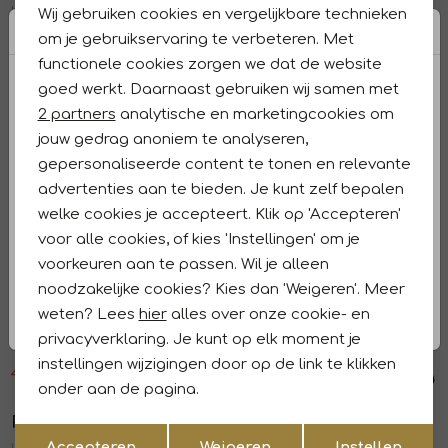
LONG SLEEVE SHIRT Waffle Jersey 7013 Bone white
LONG SLEEVE SHIRT Bold Waffle with 6389 Dusky green
Wij gebruiken cookies en vergelijkbare technieken
Personalisatie cookies
om je gebruikservaring te verbeteren. Met
65,99
109,99
149,99
Sale
functionele cookies zorgen we dat de website
Analytische cookies
goed werkt. Daarnaast gebruiken wij samen met
PME Legend
PME Legend
1
/2
1
/2
Marketing cookies
2 partners
analytische en marketingcookies om
LONG SLEEVE SHIRT Print on Ctn Str 8203 Marron
American Classic LONG SLEEVE SHIRT 5281 Salute
jouw gedrag anoniem te analyseren,
79,99
47,99
79,99
gepersonaliseerde content te tonen en relevante
Sale
advertenties aan te bieden. Je kunt zelf bepalen
PME Legend
PME Legend
1
/2
1
/2
welke cookies je accepteert. Klik op 'Accepteren'
American Classic LONG SLEEVE SHIRT 6414 Dusty olive
LONG SLEEVE SHIRT Brushed Grindle 8011 Seneca rock
voor alle cookies, of kies 'Instellingen' om je
voorkeuren aan te passen. Wil je alleen
47,99
79,99
99,99
Sale
noodzakelijke cookies? Kies dan 'Weigeren'. Meer
PME Legend
PME Legend
weten? Lees
hier
alles over onze cookie- en
1
/2
1
/2
privacyverklaring. Je kunt op elk moment je
Short Sleeve Shirt Ctn Linen 2 ton 6149 Deep Lichen Green
Short Sleeve Shirt Y/D Slub Herrin 4021 Dry rose
instellingen wijzigingen door op de link te klikken
47,99
79,99
79,99
onder aan de pagina.
Sale
Sale
PME Legend
PME Legend
1
/2
1
/2
Opslaan
Terug
Accepteren
Weigeren
Instellen