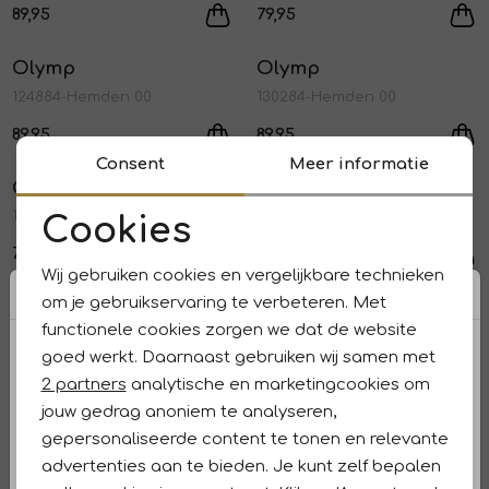
89,95
79,95
Olymp
Olymp
1
/2
1
/2
124884-Hemden 00
130284-Hemden 00
89,95
89,95
Consent
Meer informatie
Olymp
Olymp
1
/2
1
/2
126684-Hemden 00
129884-Hemden 63
Cookies
Noodzakelijke cookies
79,95
89,95
Wij gebruiken cookies en vergelijkbare technieken
Personalisatie cookies
om je gebruikservaring te verbeteren. Met
Olymp
Olymp
1
/2
1
/2
functionele cookies zorgen we dat de website
130084-Hemden 00
130084-Hemden 68
Analytische cookies
goed werkt. Daarnaast gebruiken wij samen met
79,95
79,95
Marketing cookies
2 partners
analytische en marketingcookies om
jouw gedrag anoniem te analyseren,
Olymp
Olymp
1
/2
1
/2
gepersonaliseerde content te tonen en relevante
126684-Hemden 18
129884-Hemden 24
advertenties aan te bieden. Je kunt zelf bepalen