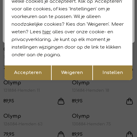
79,95
89,95
welke cookies je accepteert. Klik op 'Accepteren'
voor alle cookies, of kies 'Instellingen' om je
Olymp
Olymp
voorkeuren aan te passen. Wil je alleen
1
/1
1
/1
1230/24 Hemden
1230/24 Hemden
noodzakelijke cookies? Kies dan 'Weigeren'. Meer
weten? Lees
hier
alles over onze cookie- en
79,95
79,95
privacyverklaring. Je kunt op elk moment je
instellingen wijzigingen door op de link te klikken
Olymp
Olymp
1
/1
1
/1
onder aan de pagina.
131084-Hemden 37
134084-Hemden 75
Opslaan
Terug
79,95
89,95
Accepteren
Weigeren
Instellen
Olymp
Olymp
1
/1
1
/1
131884-Hemden 11
131484-Hemden 18
89,95
89,95
Olymp
Olymp
1
/1
1
/1
126084-Hemden 63
130884-Hemden 75
79,95
89,95