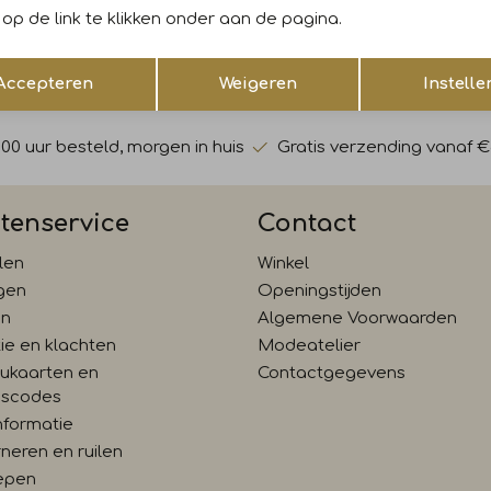
op de link te klikken onder aan de pagina.
gelijk €5,- korting!* Niet
Hoe wij met jouw data omgaan
Opslaan
Terug
Accepteren
Weigeren
Instelle
:00 uur besteld, morgen in huis
Gratis verzending vanaf €
tenservice
Contact
len
Winkel
gen
Openingstijden
en
Algemene Voorwaarden
ie en klachten
Modeatelier
ukaarten en
Contactgegevens
gscodes
nformatie
neren en ruilen
epen