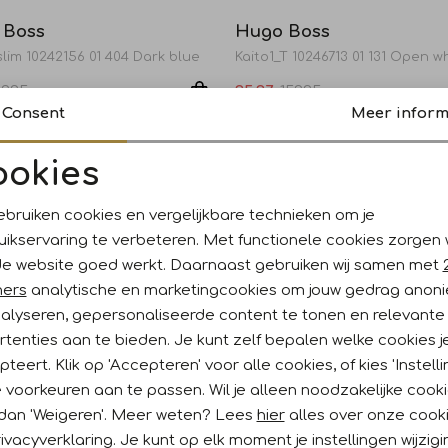
 Boss
Hugo Boss
lim 10242156 01 404 Dark blue
Kaito1_T 10246713 01 131 Open w
19,95
95,97
159,95
Sale
Consent
Meer inform
 Boss
Hugo Boss
ookies
Chino_slim 10260139 01 246 Open Brown
Chino_slim 10260139 01 404 Dar
Noodzakelijke cookies
Personalisatie cookies
19,95
71,97
119,95
Sale
ebruiken cookies en vergelijkbare technieken om je
uikservaring te verbeteren. Met functionele cookies zorgen
Analytische cookies
Marketing cookies
 Boss
de website goed werkt. Daarnaast gebruiken wij samen met
n 10261221 01 282 Open beige
ners
analytische en marketingcookies om jouw gedrag anon
139,95
nalyseren, gepersonaliseerde content te tonen en relevante
tenties aan te bieden. Je kunt zelf bepalen welke cookies j
teert. Klik op 'Accepteren' voor alle cookies, of kies 'Instelli
 voorkeuren aan te passen. Wil je alleen noodzakelijke cook
 dan 'Weigeren'. Meer weten? Lees
hier
alles over onze cook
ivacyverklaring. Je kunt op elk moment je instellingen wijzig
ankoop?