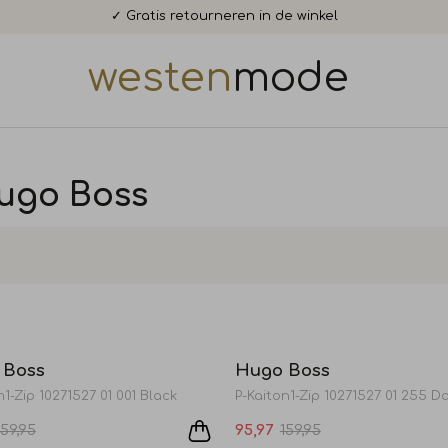
✓ Gratis retourneren in de winkel
westen
mode
Hugo Boss
Sale
 Boss
Hugo Boss
n1-Zip 10271527 01 001 Black
159,95
95,97
159,95
Sale