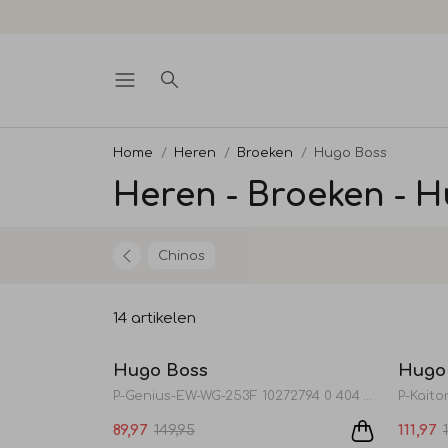
Home
Heren
Broeken
Hugo Boss
Heren - Broeken - 
Chinos
14 artikelen
Sale
Hugo Boss
Hugo
P-Genius-EW-WG-253F 10272794 0 404 Dark Blue
P-Kaito
89,97
149,95
111,97
Sale