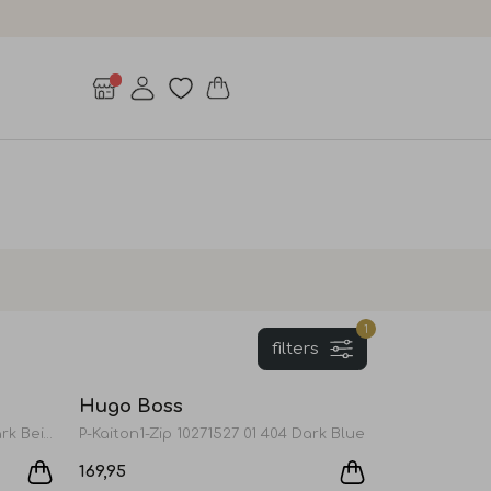
1
filters
Sale
Hugo Boss
P-Kaiton1-Zip 10271527 01 255 Dark Beige
P-Kaiton1-Zip 10271527 01 404 Dark Blue
169,95
Sale
Sale