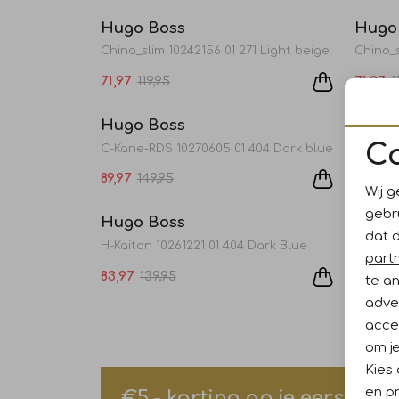
Hugo Boss
Hugo
Chino_slim 10242156 01 271 Light beige
Chino_s
71,97
119,95
71,97
1
Sale
Hugo Boss
Hugo
C
C-Kane-RDS 10270605 01 404 Dark blue
89,97
149,95
71,97
1
Sale
Wij g
gebr
Hugo Boss
Hugo
dat 
H-Kaiton 10261221 01 404 Dark Blue
H-Kaito
part
83,97
139,95
83,97
te a
adver
accep
om je
Kies
en pr
€5,- korting op je eerste a