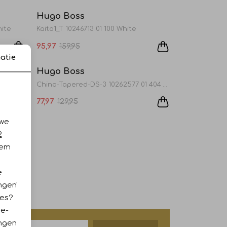
Hugo Boss
hite
Kaito1_T 10246713 01 100 White
95,97
159,95
Sale
Sale
atie
Hugo Boss
k blue
Chino-Tapered-DS-3 10262577 01 404 Dark blue
77,97
129,95
 we
2
iem
e
ngen'
ies?
ie-
ingen