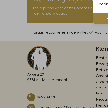
door 
Meld je aan voor onze updates en ontvang 
i.c.m. andere acties
Gratis retourneren in de winkel
Voor 15
Klan
Bestel
Bezor
Betal
A-weg 29
Garant
9581 AL Musselkanaal
Cadea
kortin
Maati
0599 412700
Retour
Herro
klantenservice@westenmode.nl