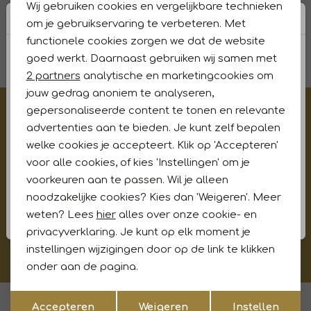
Wij gebruiken cookies en vergelijkbare technieken
55,97
79,95
90,97
129,95
Personalisatie cookies
om je gebruikservaring te verbeteren. Met
functionele cookies zorgen we dat de website
1
Analytische cookies
filters
goed werkt. Daarnaast gebruiken wij samen met
Marketing cookies
2 partners
analytische en marketingcookies om
jouw gedrag anoniem te analyseren,
gepersonaliseerde content te tonen en relevante
€5,- korting op je eerste aankoop?
advertenties aan te bieden. Je kunt zelf bepalen
Meld je aan voor onze updates en ontvang gelijk €5,-
welke cookies je accepteert. Klik op 'Accepteren'
korting!* Niet i.c.m. andere acties
voor alle cookies, of kies 'Instellingen' om je
voorkeuren aan te passen. Wil je alleen
noodzakelijke cookies? Kies dan 'Weigeren'. Meer
Aanmelden
weten? Lees
hier
alles over onze cookie- en
privacyverklaring. Je kunt op elk moment je
Hoe wij met jouw data omgaan? Bekijk dit in onze
instellingen wijzigingen door op de link te klikken
privacyverklaring.
onder aan de pagina.
Opslaan
Terug
Voor 15:00 uur besteld, morgen in huis
Accepteren
Weigeren
Instellen