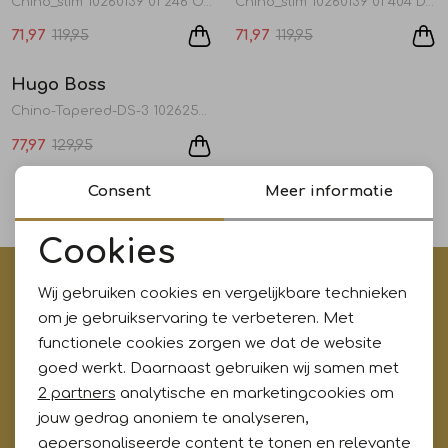
Chino_slim 10260139 01 246 Open Brown
Chino_slim 10260139 01 404 Dark blue
Jurken en rokken
Schoenen
Sjaals en stola's
Shorts
Vesten
71,97
119,95
71,97
119,95
Sale
Hugo Boss
1
/2
Schoenen
T-shirts en polos
Sokken
Chino-Tapered-DS-3 10262577 01 404 Dark blue
77,97
129,95
Shirts en tops
Truien en vesten
Tassen
1
Consent
Meer informatie
filters
T-shirts en polos
Cookies
Noodzakelijke cookies
€5,- korting op je eerste aankoop?
Truien en vesten
Wij gebruiken cookies en vergelijkbare technieken
Personalisatie cookies
Meld je aan voor onze updates en ontvang gelijk €5,-
om je gebruikservaring te verbeteren. Met
korting!* Niet i.c.m. andere acties
functionele cookies zorgen we dat de website
Analytische cookies
goed werkt. Daarnaast gebruiken wij samen met
Marketing cookies
2 partners
analytische en marketingcookies om
jouw gedrag anoniem te analyseren,
Aanmelden
gepersonaliseerde content te tonen en relevante