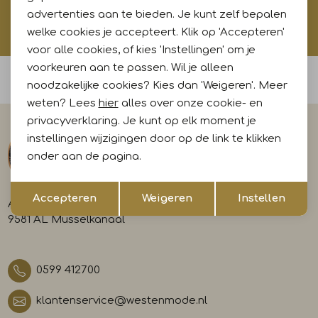
advertenties aan te bieden. Je kunt zelf bepalen
Hoe wij met jouw data omgaan? Bekijk dit in onze
privacyverklaring.
welke cookies je accepteert. Klik op 'Accepteren'
voor alle cookies, of kies 'Instellingen' om je
voorkeuren aan te passen. Wil je alleen
Voor 15:00 uur besteld, morgen in huis
noodzakelijke cookies? Kies dan 'Weigeren'. Meer
weten? Lees
hier
alles over onze cookie- en
privacyverklaring. Je kunt op elk moment je
instellingen wijzigingen door op de link te klikken
onder aan de pagina.
Opslaan
Terug
Accepteren
Weigeren
Instellen
A-weg 29
9581 AL Musselkanaal
0599 412700
klantenservice@westenmode.nl