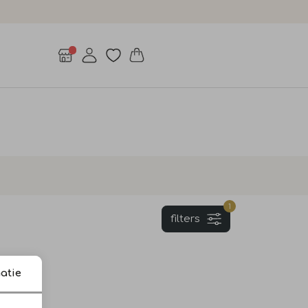
1
filters
Woven boucle long length overs 99005 Chalk white
atie