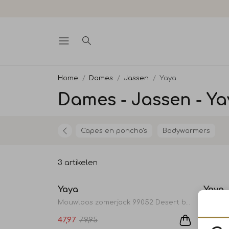
Home
Dames
Jassen
Yaya
Dames - Jassen - Ya
Capes en poncho's
Bodywarmers
3 artikelen
Sale
Yaya
Yaya
Mouwloos zomerjack 99052 Desert beige
47,97
79,95
109,95