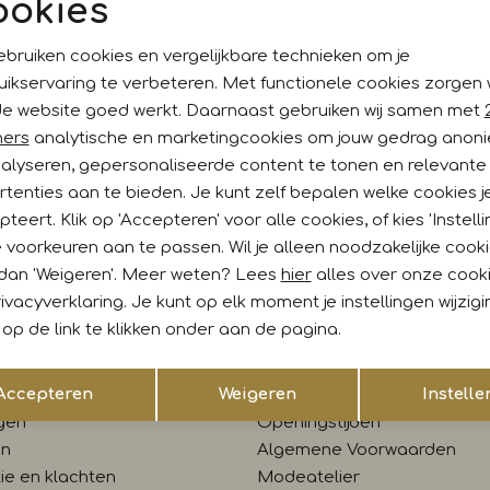
ookies
Noodzakelijke cookies
Personalisatie cookies
ebruiken cookies en vergelijkbare technieken om je
uikservaring te verbeteren. Met functionele cookies zorgen
Analytische cookies
Marketing cookies
de website goed werkt. Daarnaast gebruiken wij samen met
ankoop?
ners
analytische en marketingcookies om jouw gedrag anon
nalyseren, gepersonaliseerde content te tonen en relevante
gelijk €5,- korting!* Niet
Hoe wij met jouw data omgaan
tenties aan te bieden. Je kunt zelf bepalen welke cookies j
teert. Klik op 'Accepteren' voor alle cookies, of kies 'Instelli
 voorkeuren aan te passen. Wil je alleen noodzakelijke cook
 dan 'Weigeren'. Meer weten? Lees
hier
alles over onze cook
:00 uur besteld, morgen in huis
Gratis verzending vanaf €
ivacyverklaring. Je kunt op elk moment je instellingen wijzig
op de link te klikken onder aan de pagina.
tenservice
Contact
Opslaan
Terug
Accepteren
Weigeren
Instelle
len
Winkel
gen
Openingstijden
en
Algemene Voorwaarden
ie en klachten
Modeatelier