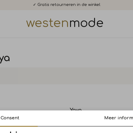
✓ Gratis retourneren in de winkel
westen
mode
ya
Yaya
Poncho-vest met ronde zoom 513061 Oxford tan brown
Consent
Meer inform
179,95