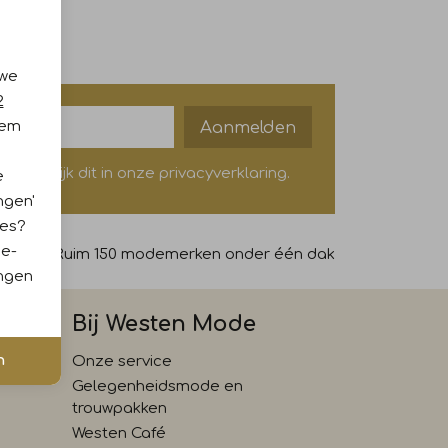
 we
2
Aanmelden
iem
? Bekijk dit in onze privacyverklaring.
e
ngen'
ies?
ie-
69,-
Ruim 150 modemerken onder één dak
ingen
Bij Westen Mode
n
Onze service
Gelegenheidsmode en
trouwpakken
Westen Café