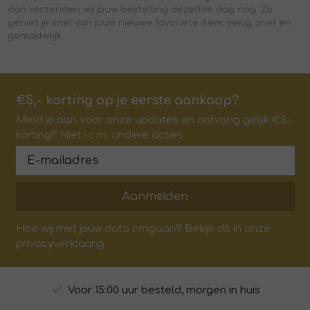
dan verzenden wij jouw bestelling dezelfde dag nog. Zo
geniet je snel van jouw nieuwe favoriete item; veilig, snel en
gemakkelijk.
€5,- korting op je eerste aankoop?
Meld je aan voor onze updates en ontvang gelijk €5,-
korting!* Niet i.c.m. andere acties
Aanmelden
Hoe wij met jouw data omgaan? Bekijk dit in onze
privacyverklaring.
Voor 15:00 uur besteld, morgen in huis