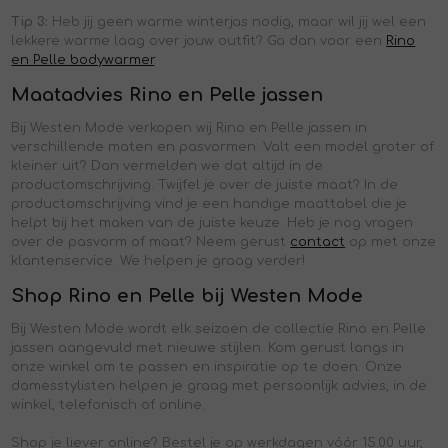
Tip 3:
Heb jij geen warme winterjas nodig, maar wil jij wel een
lekkere warme laag over jouw outfit? Ga dan voor een
Rino
en Pelle bodywarmer
.
Maatadvies Rino en Pelle jassen
Bij Westen Mode verkopen wij Rino en Pelle jassen in
verschillende maten en pasvormen. Valt een model groter of
kleiner uit? Dan vermelden we dat altijd in de
productomschrijving. Twijfel je over de juiste maat? In de
productomschrijving vind je een handige maattabel die je
helpt bij het maken van de juiste keuze. Heb je nog vragen
over de pasvorm of maat? Neem gerust
contact
op met onze
klantenservice. We helpen je graag verder!
Shop Rino en Pelle bij Westen Mode
Bij Westen Mode wordt elk seizoen de collectie Rino en Pelle
jassen aangevuld met nieuwe stijlen. Kom gerust langs in
onze winkel om te passen en inspiratie op te doen. Onze
damesstylisten helpen je graag met persoonlijk advies, in de
winkel, telefonisch of online.
Shop je liever online? Bestel je op werkdagen vóór 15.00 uur,