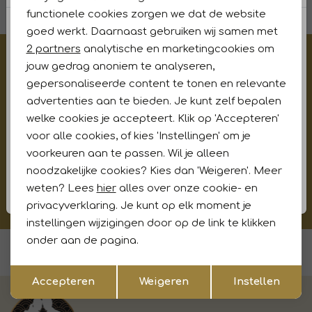
functionele cookies zorgen we dat de website
Analytische cookies
goed werkt. Daarnaast gebruiken wij samen met
Marketing cookies
2 partners
analytische en marketingcookies om
€5,- korting op je eerste aankoop?
jouw gedrag anoniem te analyseren,
Meld je aan voor onze updates en ontvang gelijk €5,-
gepersonaliseerde content te tonen en relevante
korting!* Niet i.c.m. andere acties
advertenties aan te bieden. Je kunt zelf bepalen
welke cookies je accepteert. Klik op 'Accepteren'
voor alle cookies, of kies 'Instellingen' om je
voorkeuren aan te passen. Wil je alleen
Aanmelden
noodzakelijke cookies? Kies dan 'Weigeren'. Meer
weten? Lees
hier
alles over onze cookie- en
Hoe wij met jouw data omgaan? Bekijk dit in onze
privacyverklaring.
privacyverklaring. Je kunt op elk moment je
instellingen wijzigingen door op de link te klikken
onder aan de pagina.
Voor 15:00 uur besteld, morgen in huis
Opslaan
Terug
Accepteren
Weigeren
Instellen