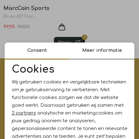
MarcCain Sports
Jurken en rokken
Schoenen
Sjaals en stola's
Shorts
Vesten
1
/2
Bluse 407 Flan
99,95
199,90
Schoenen
T-shirts en polos
Sokken
1
filters
Shirts en tops
Truien en vesten
Tassen
Consent
Meer informatie
Cookies
€5,- korting op je eerste aankoop?
T-shirts en polos
Noodzakelijke cookies
Meld je aan voor onze updates en ontvang gelijk €5,-
Wij gebruiken cookies en vergelijkbare technieken
korting!* Niet i.c.m. andere acties
Personalisatie cookies
om je gebruikservaring te verbeteren. Met
Truien en vesten
functionele cookies zorgen we dat de website
Analytische cookies
goed werkt. Daarnaast gebruiken wij samen met
Marketing cookies
2 partners
analytische en marketingcookies om
Aanmelden
jouw gedrag anoniem te analyseren,
Hoe wij met jouw data omgaan? Bekijk dit in onze
gepersonaliseerde content te tonen en relevante
privacyverklaring.
advertenties aan te bieden. Je kunt zelf bepalen