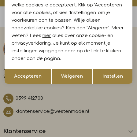
welke cookies je accepteert. Klik op 'Accepteren'
voor alle cookies, of kies 'Instellingen' om je
Voor 15:00 uur besteld, morgen in huis
voorkeuren aan te passen. Wil je alleen
noodzakelijke cookies? Kies dan 'Weigeren'. Meer
weten? Lees
hier
alles over onze cookie- en
privacyverklaring. Je kunt op elk moment je
instellingen wijzigingen door op de link te klikken
onder aan de pagina.
A-weg 29
Opslaan
Terug
Accepteren
Weigeren
Instellen
9581 AL Musselkanaal
0599 412700
klantenservice@westenmode.nl
Klantenservice