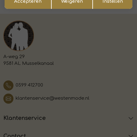
Accepteren
Weigeren
Instellen
Voor 15:00 uur besteld, morgen in huis
A-weg 29
9581 AL Musselkanaal
0599 412700
klantenservice@westenmode.nl
Klantenservice
Contact