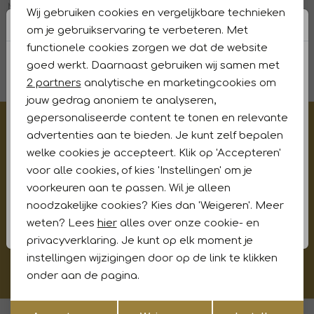
Mindy 750 fuchsia
Adela 229 beige
Wij gebruiken cookies en vergelijkbare technieken
Personalisatie cookies
om je gebruikservaring te verbeteren. Met
47,97
79,95
77,97
129,95
functionele cookies zorgen we dat de website
Analytische cookies
1
goed werkt. Daarnaast gebruiken wij samen met
filters
Marketing cookies
2 partners
analytische en marketingcookies om
jouw gedrag anoniem te analyseren,
gepersonaliseerde content te tonen en relevante
€5,- korting op je eerste aankoop?
advertenties aan te bieden. Je kunt zelf bepalen
Meld je aan voor onze updates en ontvang gelijk €5,-
welke cookies je accepteert. Klik op 'Accepteren'
korting!* Niet i.c.m. andere acties
voor alle cookies, of kies 'Instellingen' om je
voorkeuren aan te passen. Wil je alleen
noodzakelijke cookies? Kies dan 'Weigeren'. Meer
weten? Lees
hier
alles over onze cookie- en
Aanmelden
privacyverklaring. Je kunt op elk moment je
instellingen wijzigingen door op de link te klikken
Hoe wij met jouw data omgaan? Bekijk dit in onze
privacyverklaring.
onder aan de pagina.
Opslaan
Terug