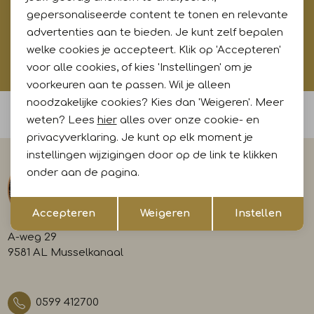
gepersonaliseerde content te tonen en relevante
Aanmelden
advertenties aan te bieden. Je kunt zelf bepalen
welke cookies je accepteert. Klik op 'Accepteren'
Hoe wij met jouw data omgaan? Bekijk dit in onze
voor alle cookies, of kies 'Instellingen' om je
privacyverklaring.
voorkeuren aan te passen. Wil je alleen
noodzakelijke cookies? Kies dan 'Weigeren'. Meer
Voor 15:00 uur besteld, morgen in huis
weten? Lees
hier
alles over onze cookie- en
privacyverklaring. Je kunt op elk moment je
instellingen wijzigingen door op de link te klikken
onder aan de pagina.
Opslaan
Terug
Accepteren
Weigeren
Instellen
A-weg 29
9581 AL Musselkanaal
0599 412700