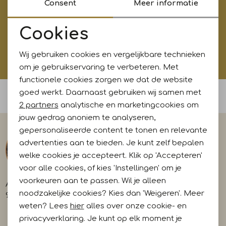
Consent
Meer informatie
Jurken en rokken
Schoenen
Sjaals en stola's
Shorts
Vesten
Aanmelden
Cookies
Noodzakelijke cookies
Schoenen
T-shirts en polos
Sokken
Hoe wij met jouw data omgaan? Bekijk dit in onze
Wij gebruiken cookies en vergelijkbare technieken
privacyverklaring.
Personalisatie cookies
om je gebruikservaring te verbeteren. Met
functionele cookies zorgen we dat de website
Shirts en tops
Truien en vesten
Tassen
Analytische cookies
goed werkt. Daarnaast gebruiken wij samen met
Voor 15:00 uur besteld, morgen in huis
Marketing cookies
2 partners
analytische en marketingcookies om
Truien en vesten
jouw gedrag anoniem te analyseren,
gepersonaliseerde content te tonen en relevante
advertenties aan te bieden. Je kunt zelf bepalen
welke cookies je accepteert. Klik op 'Accepteren'
voor alle cookies, of kies 'Instellingen' om je
voorkeuren aan te passen. Wil je alleen
A-weg 29
noodzakelijke cookies? Kies dan 'Weigeren'. Meer
9581 AL Musselkanaal
weten? Lees
hier
alles over onze cookie- en
privacyverklaring. Je kunt op elk moment je