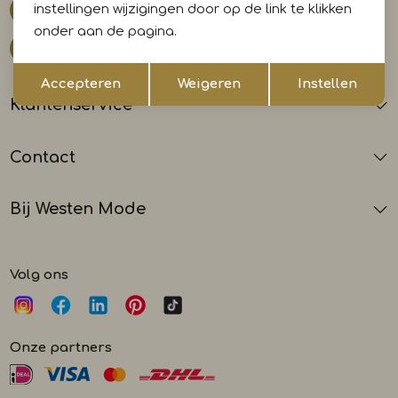
0599 412700
instellingen wijzigingen door op de link te klikken
onder aan de pagina.
klantenservice@westenmode.nl
Opslaan
Terug
Accepteren
Weigeren
Instellen
Klantenservice
Contact
Bij Westen Mode
Volg ons
Onze partners