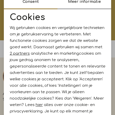
Consent
Meer informatie
Jurken en rokken
Schoenen
Sjaals en stola's
Shorts
Vesten
Aanmelden
Cookies
Noodzakelijke cookies
Schoenen
T-shirts en polos
Sokken
Hoe wij met jouw data omgaan? Bekijk dit in onze
Wij gebruiken cookies en vergelijkbare technieken
privacyverklaring.
Personalisatie cookies
om je gebruikservaring te verbeteren. Met
functionele cookies zorgen we dat de website
Shirts en tops
Truien en vesten
Tassen
Analytische cookies
goed werkt. Daarnaast gebruiken wij samen met
Voor 15:00 uur besteld, morgen in huis
Marketing cookies
2 partners
analytische en marketingcookies om
T-shirts en polos
jouw gedrag anoniem te analyseren,
gepersonaliseerde content te tonen en relevante
advertenties aan te bieden. Je kunt zelf bepalen
Truien en vesten
welke cookies je accepteert. Klik op 'Accepteren'
voor alle cookies, of kies 'Instellingen' om je
voorkeuren aan te passen. Wil je alleen
A-weg 29
noodzakelijke cookies? Kies dan 'Weigeren'. Meer
9581 AL Musselkanaal
weten? Lees
hier
alles over onze cookie- en
privacyverklaring. Je kunt op elk moment je