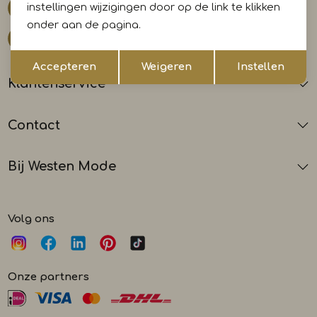
0599 412700
instellingen wijzigingen door op de link te klikken
onder aan de pagina.
klantenservice@westenmode.nl
Opslaan
Terug
Accepteren
Weigeren
Instellen
Klantenservice
Contact
Bij Westen Mode
Volg ons
Onze partners