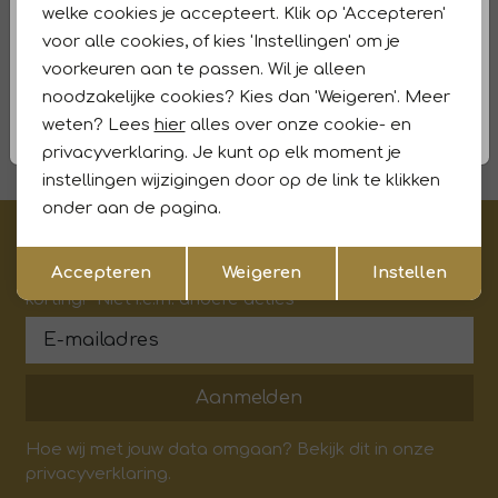
Winkelvoorraad
welke cookies je accepteert. Klik op 'Accepteren'
voor alle cookies, of kies 'Instellingen' om je
Kenmerken
voorkeuren aan te passen. Wil je alleen
noodzakelijke cookies? Kies dan 'Weigeren'. Meer
Retourneren en ruilen
weten? Lees
hier
alles over onze cookie- en
privacyverklaring. Je kunt op elk moment je
instellingen wijzigingen door op de link te klikken
onder aan de pagina.
€5,- korting op je eerste aankoop?
Opslaan
Terug
Accepteren
Weigeren
Instellen
Meld je aan voor onze updates en ontvang gelijk €5,-
korting!* Niet i.c.m. andere acties
Aanmelden
Hoe wij met jouw data omgaan? Bekijk dit in onze
privacyverklaring.