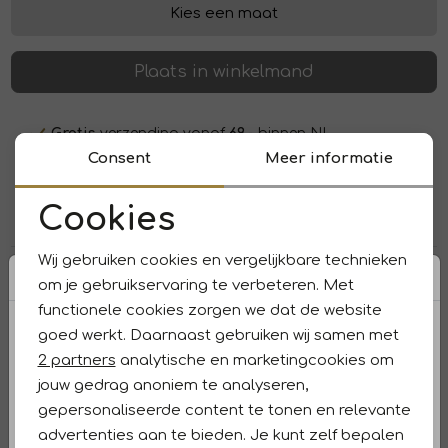
Kies een maat
Plaats in winkelmand
Gratis
verzending vanaf
69,-
binnen NL
Consent
Meer informatie
Voor
15:00 uur
besteld,
morgen
in huis
Betaal
veilig
en snel met
iDeal/Wero
Cookies
Noodzakelijke cookies
Wij gebruiken cookies en vergelijkbare technieken
Over dit item
Personalisatie cookies
om je gebruikservaring te verbeteren. Met
functionele cookies zorgen we dat de website
Analytische cookies
Peuterey Kent pullover peu5577-99012177. Dit rechtvallend
goed werkt. Daarnaast gebruiken wij samen met
model heeft een col, lange mouwen en sluit aan de
Marketing cookies
bovenzijde met een rits. Deze groene pullover van Peuterey
2 partners
analytische en marketingcookies om
is bewerkt met een ritszak op het voorpand en beschikt over
jouw gedrag anoniem te analyseren,
elastische boorden aan de onderzijde.
gepersonaliseerde content te tonen en relevante
advertenties aan te bieden. Je kunt zelf bepalen