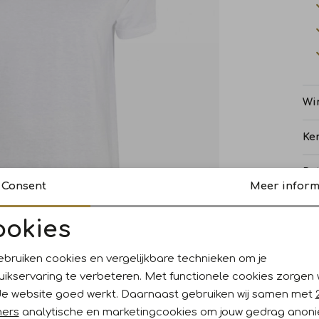
Wi
Ke
Re
Consent
Meer inform
ookies
Noodzakelijke cookies
Personalisatie cookies
ebruiken cookies en vergelijkbare technieken om je
uikservaring te verbeteren. Met functionele cookies zorgen
Analytische cookies
Marketing cookies
de website goed werkt. Daarnaast gebruiken wij samen met
ners
analytische en marketingcookies om jouw gedrag anon