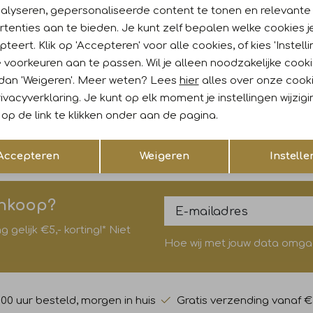
nalyseren, gepersonaliseerde content te tonen en relevante
tenties aan te bieden. Je kunt zelf bepalen welke cookies j
teert. Klik op 'Accepteren' voor alle cookies, of kies 'Instelli
k
 voorkeuren aan te passen. Wil je alleen noodzakelijke cook
 dan 'Weigeren'. Meer weten? Lees
hier
alles over onze cook
Red
Alan Red
ivacyverklaring. Je kunt op elk moment je instellingen wijzig
 O-neck Black
t-shirt O-neck Wit
op de link te klikken onder aan de pagina.
29,95
Opslaan
Terug
Accepteren
Weigeren
Instelle
ankoop?
gelijk €5,- korting!* Niet
Hoe wij met jouw data omgaan
:00 uur besteld, morgen in huis
Gratis verzending vanaf €