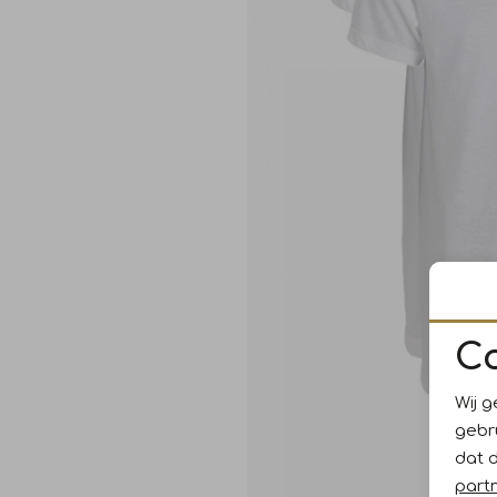
C
Wij g
gebr
dat 
part