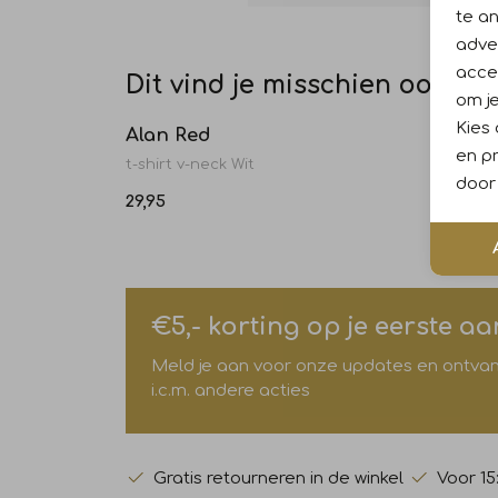
te a
adver
accep
Dit vind je misschien ook leu
om je
Kies
Alan Red
Alan 
en pr
t-shirt v-neck Wit
t-shirt
door 
29,95
29,95
€5,- korting op je eerste a
Meld je aan voor onze updates en ontvang 
i.c.m. andere acties
Gratis retourneren in de winkel
Voor 15