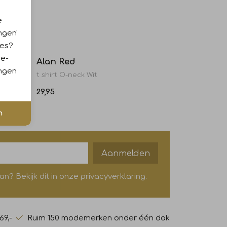
e
ngen'
ies?
ie-
Alan Red
ingen
t shirt O-neck Wit
29,95
n
Aanmelden
? Bekijk dit in onze privacyverklaring.
69,-
Ruim 150 modemerken onder één dak