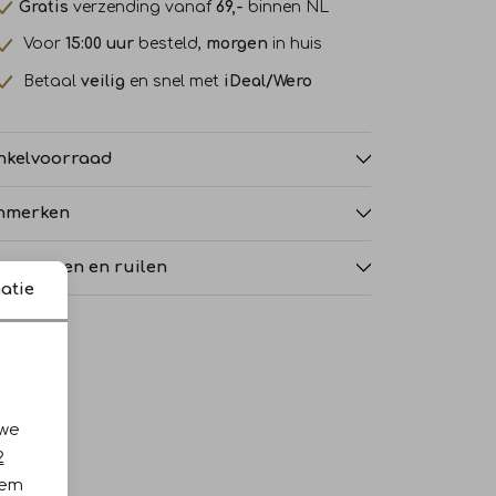
Gratis
verzending vanaf
69,-
binnen NL
Voor
15:00 uur
besteld,
morgen
in huis
Betaal
veilig
en snel met
iDeal/Wero
nkelvoorraad
nmerken
tourneren en ruilen
atie
 we
2
iem