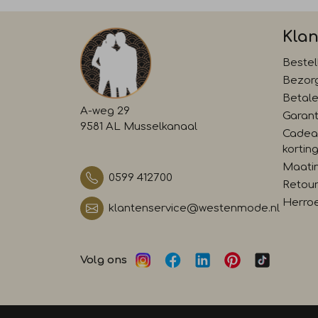
Klan
Bestel
Bezor
Betal
A-weg 29
Garant
9581 AL Musselkanaal
Cadea
kortin
Maati
0599 412700
Retour
Herro
klantenservice@westenmode.nl
Volg ons