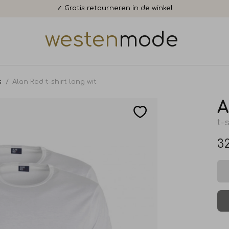
✓ Gratis retourneren in de winkel
westen
mode
s
Alan Red t-shirt long wit
A
t-
32