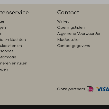
tenservice
Contact
len
Winkel
gen
Openingstijden
en
Algemene Voorwaarden
ie en klachten
Modeatelier
ukaarten en
Contactgegevens
gscodes
nformatie
neren en ruilen
epen
Onze partners