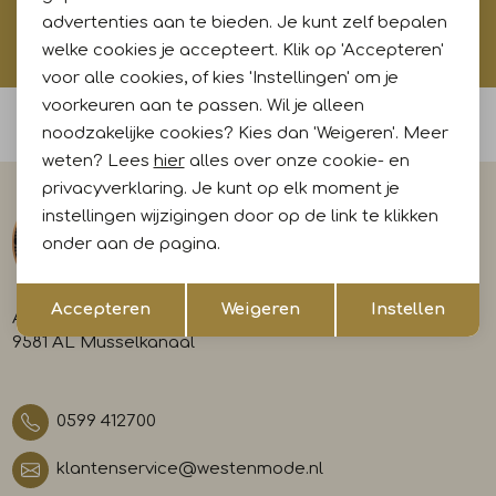
advertenties aan te bieden. Je kunt zelf bepalen
Hoe wij met jouw data omgaan? Bekijk dit in onze
privacyverklaring.
welke cookies je accepteert. Klik op 'Accepteren'
voor alle cookies, of kies 'Instellingen' om je
voorkeuren aan te passen. Wil je alleen
Voor 15:00 uur besteld, morgen in huis
noodzakelijke cookies? Kies dan 'Weigeren'. Meer
weten? Lees
hier
alles over onze cookie- en
privacyverklaring. Je kunt op elk moment je
instellingen wijzigingen door op de link te klikken
onder aan de pagina.
Opslaan
Terug
Accepteren
Weigeren
Instellen
A-weg 29
9581 AL Musselkanaal
0599 412700
klantenservice@westenmode.nl