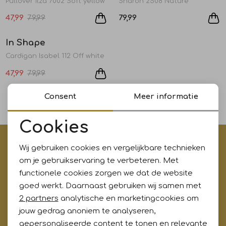
Pullover Ilza 7002 Soft yellow
Sharon 2508 Nature
Jurken en rokken
Schoenen
Sjaals en stola's
Shorts
Vesten
47,99
79,99
79,99
Sale
In Shape
1
/1
Schoenen
T-shirts en polos
Sokken
Cardigan Isabel 112 Off white
47,99
79,99
Shirts en tops
Truien en vesten
Tassen
1
Consent
Meer informatie
filters
Truien en vesten
Cookies
Noodzakelijke cookies
€5,- korting op je eerste aankoop?
Wij gebruiken cookies en vergelijkbare technieken
Personalisatie cookies
Meld je aan voor onze updates en ontvang gelijk €5,-
om je gebruikservaring te verbeteren. Met
korting!* Niet i.c.m. andere acties
functionele cookies zorgen we dat de website
Analytische cookies
goed werkt. Daarnaast gebruiken wij samen met
Marketing cookies
2 partners
analytische en marketingcookies om
jouw gedrag anoniem te analyseren,
Aanmelden
gepersonaliseerde content te tonen en relevante