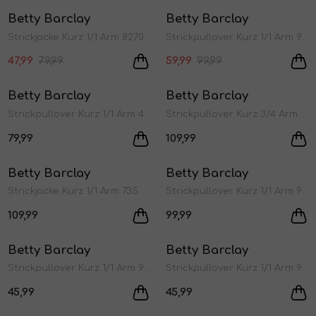
Betty Barclay
Betty Barclay
Jurken en rokken
Schoenen
Sjaals en stola's
Shorts
Vesten
1
/2
1
/2
Strickjacke Kurz 1/1 Arm 8270 Gray mist
Strickpullover Kurz 1/1 Arm 9911 Patch black/cream
47,99
79,99
59,99
99,99
Schoenen
T-shirts en polos
Sokken
Betty Barclay
Betty Barclay
1
/2
1
/2
Shirts en tops
Truien en vesten
Tassen
Strickpullover Kurz 1/1 Arm 4685 Dark aubergine
Strickpullover Kurz 3/4 Arm 7867 Taupe/taupe
79,99
109,99
Truien en vesten
Betty Barclay
Betty Barclay
1
/2
1
/2
Strickjacke Kurz 1/1 Arm 7355 Falcon
Strickpullover Kurz 1/1 Arm 9045 Black
109,99
99,99
Betty Barclay
Betty Barclay
1
/2
1
/2
Strickpullover Kurz 1/1 Arm 9104 Pastel Sand
Strickpullover Kurz 1/1 Arm 9104 Pastel Sand
45,99
45,99