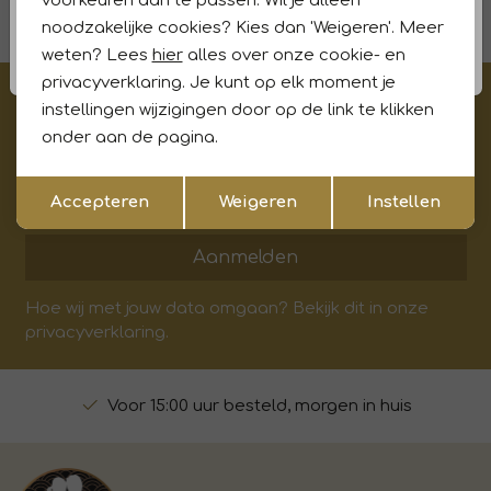
voorkeuren aan te passen. Wil je alleen
filters
noodzakelijke cookies? Kies dan 'Weigeren'. Meer
weten? Lees
hier
alles over onze cookie- en
privacyverklaring. Je kunt op elk moment je
€5,- korting op je eerste aankoop?
instellingen wijzigingen door op de link te klikken
Meld je aan voor onze updates en ontvang gelijk €5,-
onder aan de pagina.
korting!* Niet i.c.m. andere acties
Opslaan
Terug
Accepteren
Weigeren
Instellen
Aanmelden
Hoe wij met jouw data omgaan? Bekijk dit in onze
privacyverklaring.
Voor 15:00 uur besteld, morgen in huis