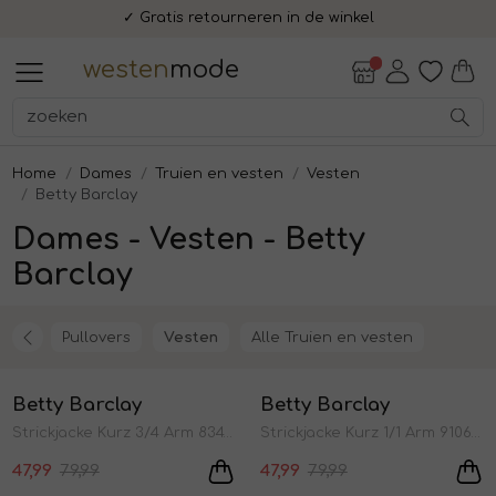
✓ Gratis retourneren in de winkel
Alle Dames
Accessoires
Blazers en jasjes
Blouses en tunieken
Broeken
Jassen
Jurken en rokken
Schoenen
Shirts en tops
Truien en vesten
Alle Heren
Accessoires
Broeken
Colberts en pakken
Jassen
Overhemden
Schoenen
T-shirts en polos
Truien en vesten
Alle Lifestyle
Accessoires
Cadeaubonnen
Fashion Gift Boxen
Uiterlijke verzorging
Dames
Heren
Dames
Heren
Lifestyle
Sale
westen
mode
Alle Dames
Alle Heren
Alle Lifestyle
Dames
Alle Accessoires
Alle Blazers en jasjes
Alle Blouses en tunieken
Alle Broeken
Alle Jassen
Alle Jurken en rokken
Alle Schoenen
Alle Shirts en tops
Alle Truien en vesten
Alle Accessoires
Alle Broeken
Alle Colberts en pakken
Alle Jassen
Alle Overhemden
Alle Schoenen
Alle T-shirts en polos
Alle Truien en vesten
Alle Accessoires
Alle Cadeaubonnen
Alle Fashion Gift Boxen
Alle Uiterlijke verzorging
Accessoires
Accessoires
Accessoires
Heren
Handschoenen
Blazers
Blouses
Bermudas
Bodywarmers
Jurken
Laarzen en Boots
Polo's
Pullovers
Mutsen, hoeden en petten
Chinos
Colbert pakken
Bodywarmers
Overhemden korte mouw
Sneakers
Polo's
Pullovers
Tassen
Cadeaubon
Fashion Gift Box - Lunch
Heren - face cream
Home
Dames
Truien en vesten
Vesten
Betty Barclay
Dames - Vesten - Betty
Blazers en jasjes
Broeken
Cadeaubonnen
Mutsen, hoeden en petten
Gilets
Capris
Bomberjacks
Rokken
Slippers
Shirts
Spencers
Sieraden
Jeans
Colberts
Bomberjacks
Overhemden lange mouw
T-shirts
Sweaters
Fashion Gift Box - Shop Bite
Heren - face scrub
Barclay
Blouses en tunieken
Colberts en pakken
Fashion Gift Boxen
Riemen
Jasjes
Jeans
Capes en poncho's
Sneakers
T-shirts
Sweaters
Sjaals
Pantalons
Gilets
Overshirts
Truien
Heren - hand and body wash
Pullovers
Vesten
Alle Truien en vesten
Sale
Sale
Broeken
Jassen
Uiterlijke verzorging
Sieraden
Jumpsuit
Mantels
Tops
Truien
Sokken
Shorts
Pakken
Vesten
Heren - shampoo
Betty Barclay
Betty Barclay
1
/2
1
/2
Strickjacke Kurz 3/4 Arm 8345 Dark sky
Strickjacke Kurz 1/1 Arm 9106 Light beige
Stropdassen, strikken en
Jassen
Overhemden
Sjaals
Pantalons
Twinsets
Pantalon pakken
Heren - shave cream
manchetknopen
47,99
79,99
47,99
79,99
Sale
Sale