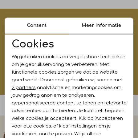
Jurken en rokken
Schoenen
Sjaals en stola's
Shorts
Vesten
€5,- korting op je eerste aankoop?
Consent
Meer informatie
Meld je aan voor onze updates en ontvang gelijk €5,-
Schoenen
T-shirts en polos
Sokken
korting!* Niet i.c.m. andere acties
Cookies
Noodzakelijke cookies
Shirts en tops
Truien en vesten
Tassen
Wij gebruiken cookies en vergelijkbare technieken
Personalisatie cookies
Aanmelden
om je gebruikservaring te verbeteren. Met
Truien en vesten
functionele cookies zorgen we dat de website
Analytische cookies
Hoe wij met jouw data omgaan? Bekijk dit in onze
goed werkt. Daarnaast gebruiken wij samen met
privacyverklaring.
Marketing cookies
2 partners
analytische en marketingcookies om
jouw gedrag anoniem te analyseren,
gepersonaliseerde content te tonen en relevante
Voor 15:00 uur besteld, morgen in huis
advertenties aan te bieden. Je kunt zelf bepalen
welke cookies je accepteert. Klik op 'Accepteren'
voor alle cookies, of kies 'Instellingen' om je
voorkeuren aan te passen. Wil je alleen