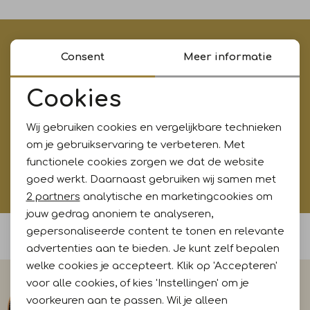
Jurken en rokken
Schoenen
Sjaals en stola's
Shorts
Vesten
€5,- korting op je eerste aankoop?
Consent
Meer informatie
Meld je aan voor onze updates en ontvang gelijk €5,-
Schoenen
T-shirts en polos
Sokken
korting!* Niet i.c.m. andere acties
Cookies
Noodzakelijke cookies
Shirts en tops
Truien en vesten
Tassen
Wij gebruiken cookies en vergelijkbare technieken
Personalisatie cookies
Aanmelden
om je gebruikservaring te verbeteren. Met
T-shirts en polos
functionele cookies zorgen we dat de website
Analytische cookies
Hoe wij met jouw data omgaan? Bekijk dit in onze
goed werkt. Daarnaast gebruiken wij samen met
privacyverklaring.
Marketing cookies
2 partners
analytische en marketingcookies om
Truien en vesten
jouw gedrag anoniem te analyseren,
gepersonaliseerde content te tonen en relevante
Voor 15:00 uur besteld, morgen in huis
advertenties aan te bieden. Je kunt zelf bepalen
welke cookies je accepteert. Klik op 'Accepteren'
voor alle cookies, of kies 'Instellingen' om je
voorkeuren aan te passen. Wil je alleen