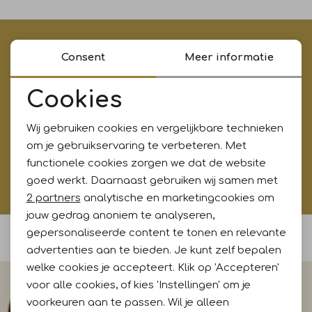
Jurken en rokken
Schoenen
Sjaals en stola's
Shorts
Vesten
€5,- korting op je eerste aankoop?
Consent
Meer informatie
Meld je aan voor onze updates en ontvang gelijk €5,-
Schoenen
T-shirts en polos
Sokken
korting!* Niet i.c.m. andere acties
Cookies
Noodzakelijke cookies
Shirts en tops
Truien en vesten
Tassen
Wij gebruiken cookies en vergelijkbare technieken
Personalisatie cookies
Aanmelden
om je gebruikservaring te verbeteren. Met
T-shirts en polos
functionele cookies zorgen we dat de website
Analytische cookies
Hoe wij met jouw data omgaan? Bekijk dit in onze
goed werkt. Daarnaast gebruiken wij samen met
privacyverklaring.
Marketing cookies
2 partners
analytische en marketingcookies om
Truien en vesten
jouw gedrag anoniem te analyseren,
gepersonaliseerde content te tonen en relevante
Voor 15:00 uur besteld, morgen in huis
advertenties aan te bieden. Je kunt zelf bepalen
welke cookies je accepteert. Klik op 'Accepteren'
voor alle cookies, of kies 'Instellingen' om je
voorkeuren aan te passen. Wil je alleen