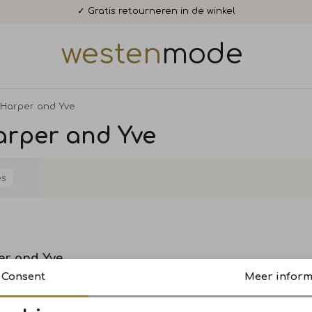
✓ Gratis retourneren in de winkel
westen
mode
Harper and Yve
arper and Yve
es
Sale
er and Yve
-BL 518 herbal garden
Consent
Meer inform
139,99