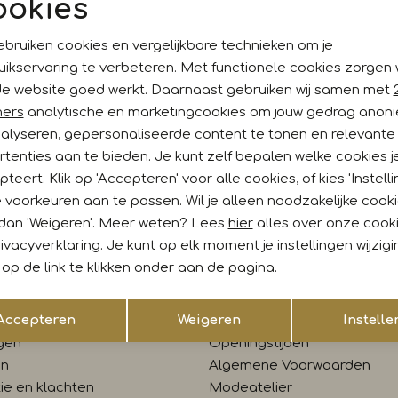
ookies
Noodzakelijke cookies
Personalisatie cookies
ebruiken cookies en vergelijkbare technieken om je
uikservaring te verbeteren. Met functionele cookies zorgen
Analytische cookies
Marketing cookies
de website goed werkt. Daarnaast gebruiken wij samen met
ankoop?
ners
analytische en marketingcookies om jouw gedrag anon
nalyseren, gepersonaliseerde content te tonen en relevante
gelijk €5,- korting!* Niet
Hoe wij met jouw data omgaan
tenties aan te bieden. Je kunt zelf bepalen welke cookies j
teert. Klik op 'Accepteren' voor alle cookies, of kies 'Instelli
 voorkeuren aan te passen. Wil je alleen noodzakelijke cook
 dan 'Weigeren'. Meer weten? Lees
hier
alles over onze cook
:00 uur besteld, morgen in huis
Gratis verzending vanaf €
ivacyverklaring. Je kunt op elk moment je instellingen wijzig
op de link te klikken onder aan de pagina.
tenservice
Contact
Opslaan
Terug
Accepteren
Weigeren
Instelle
len
Winkel
gen
Openingstijden
en
Algemene Voorwaarden
ie en klachten
Modeatelier