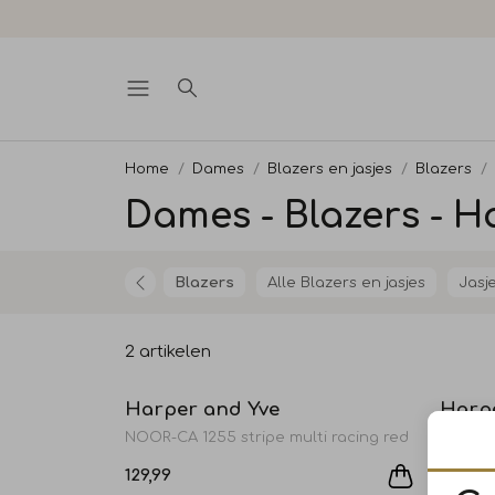
Home
Dames
Blazers en jasjes
Blazers
Dames - Blazers - H
Blazers
Alle Blazers en jasjes
Jasj
2 artikelen
Harper and Yve
Harp
NOOR-CA 1255 stripe multi racing red
YAGGER
129,99
83,99