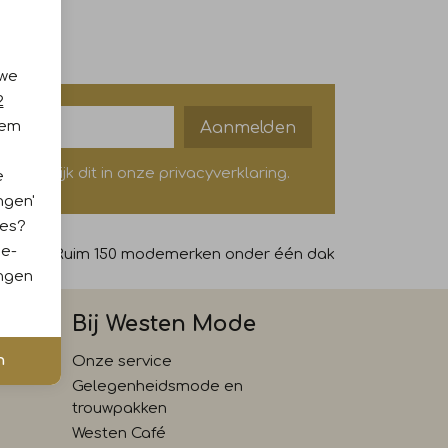
 we
2
Aanmelden
iem
? Bekijk dit in onze privacyverklaring.
e
ngen'
ies?
ie-
69,-
Ruim 150 modemerken onder één dak
ingen
Bij Westen Mode
n
Onze service
Gelegenheidsmode en
trouwpakken
Westen Café