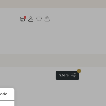
1
filters
atie